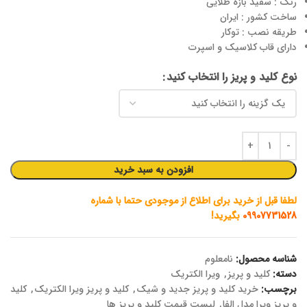
رنگ : سفید بازه طلایی
ساخت کشور : ایران
طریقه نصب : توکار
دارای قاب کلاسیک و اسپرت
نوع کلید و پریز را انتخاب کنید
افزودن به سبد خرید
لطفا قبل از خرید برای اطلاع از موجودی حتما با شماره
09907731528
بگیرید!
شناسه محصول:
نامعلوم
دسته:
کلید و پریز
,
ویرا الکتریک
برچسب:
خرید کلید و پریز جدید و شیک
,
کلید و پریز ویرا الکتریک
,
کلید
و پریز ویرا مدل الفا
,
لیست قیمت کلید و پریز ها