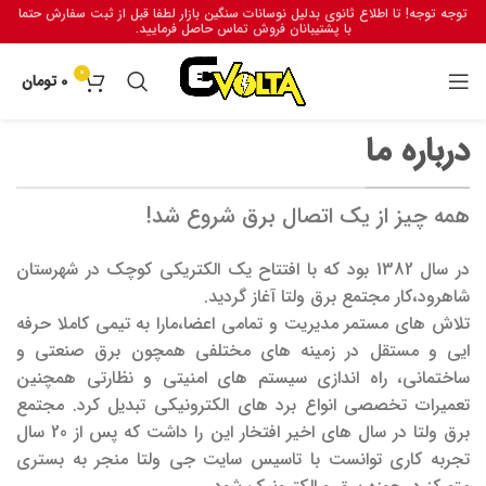
توجه توجه! تا اطلاع ثانوی بدلیل نوسانات سنگین بازار لطفا قبل از ثبت سفارش حتما
با پشتیبانان فروش تماس حاصل فرمایید.
0
0
تومان
درباره ما
همه چیز از یک اتصال برق شروع شد!
در سال 1382 بود که با افتتاح یک الکتریکی کوچک در شهرستان
شاهرود،کار مجتمع برق ولتا آغاز گردید.
تلاش های مستمر مدیریت و تمامی اعضا،مارا به تیمی کاملا حرفه
ایی و مستقل در زمینه های مختلفی همچون برق صنعتی و
ساختمانی، راه اندازی سیستم های امنیتی و نظارتی همچنین
تعمیرات تخصصی انواع برد های الکترونیکی تبدیل کرد. مجتمع
برق ولتا در سال های اخیر افتخار این را داشت که پس از 20 سال
تجربه کاری توانست با تاسیس سایت جی ولتا منجر به بستری