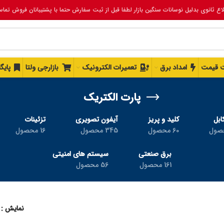
لاع ثانوی بدلیل نوسانات سنگین بازار لطفا قبل از ثبت سفارش حتما با پشتیبانان فروش تما
 قیمت
امداد برق
تعمیرات الکترونیک
بازارجی ولتا
پایگ
پارت الکتریک
ابل
کلید و پریز
آیفون تصویری
تزئینات
60 محصول
345 محصول
16 محصول
برق صنعتی
سیستم های امنیتی
161 محصول
56 محصول
نمایش