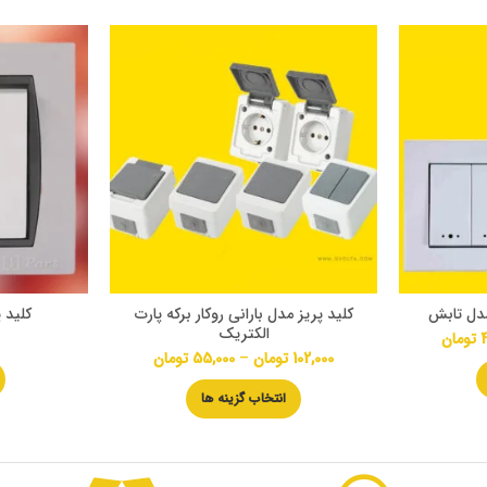
مدل تابش
کلید پریز مدل بارانی روکار برکه پارت
کلید 
الکتریک
4
تومان
102,000
تومان
–
55,000
تومان
انتخاب گزینه ها