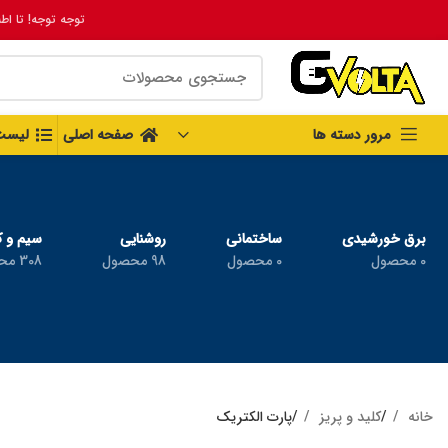
توجه توجه! تا اط
مرور دسته ها
صفحه اصلی
لیست
برق خورشیدی
ساختمانی
روشنایی
سیم و ک
0 محصول
0 محصول
98 محصول
308 محصول
خانه
کلید و پریز
پارت الکتریک