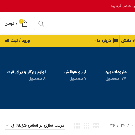
س حاصل فرمایید.
0
0
تومان
اه دانش
درباره ما
ورود / ثبت نام
ملزومات برق
فن و هواکش
لوازم زیرکار و یراق آلات
177 محصول
7 محصول
8 محصول
36
24
9