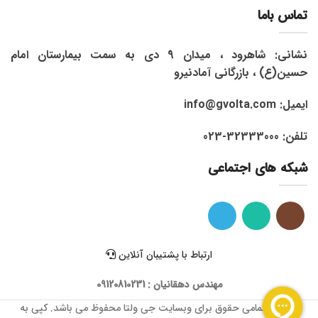
تماس باما
نشانی: شاهرود ، میدان 9 دی به سمت بیمارستان امام
حسین(ع) ، بازرگانی آمادنیرو
ایمیل: info@gvolta.com
تلفن: 32333000-023
شبکه های اجتماعی
ارتباط با پشتیبان آنلاین
مهندس دهقانیان : 09120810231
1399 © تمامی حقوق برای وبسایت جی ولتا محفوظ می باشد. کپی به