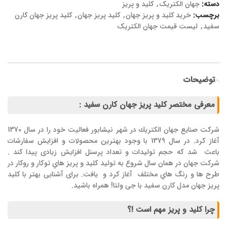
دسته:
جهان الکتریک
,
کلید و پریز
برچسب:
خرید کلید و پریز جهان
,
کلید پریز جهان
,
کلید پریز جهان کارن
سفید
,
لیست قیمت جهان الکتریک
توضیحات
معرفی مختصر کلید پریز جهان کارن سفید :
شركت صنايع جهان الكتريك در شهر نيشابور فعاليت خود را در سال 1370
آغاز كرد. در سال 1379 با وجود بهترین محصولات و افزايش سفارشات
باعث شد كه حجم توليدات و تعداد پرسنل افزايش زیادی پیدا کند .
شركت جهان در همان سال شروع به توليد كليد و پريز هاي توكار و روکار در
طرح ها و رنگ هاي مختلف آغاز كرد و يافت. برای آشنایی بهتر با کلید
پریز جهان مدل کارن سفید با جی ولتا! همراه باشید.
چرا کلید و پریز مهم است !؟