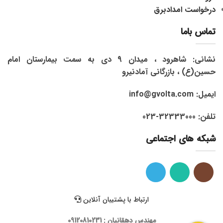
درخواست امدادبرق
تماس باما
نشانی: شاهرود ، میدان 9 دی به سمت بیمارستان امام
حسین(ع) ، بازرگانی آمادنیرو
ایمیل: info@gvolta.com
تلفن: 32333000-023
شبکه های اجتماعی
ارتباط با پشتیبان آنلاین
مهندس دهقانیان : 09120810231