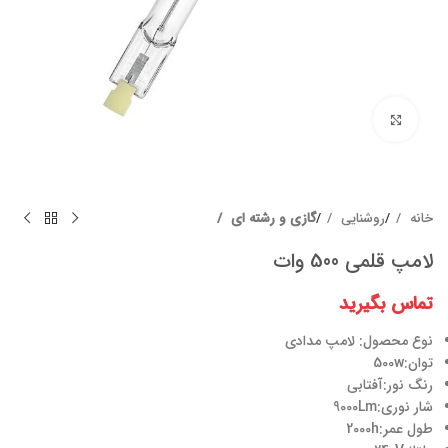
برای بزرگنمایی کلیک کنید
خانه
روشنایی
گازی و رشته ای
لامپ قلمی 500 وات
تماس بگیرید
نوع محصول: لامپ مدادی
توان:500w
رنگ نور:آفتابی
شار نوری:9000Lm
طول عمر:2000h