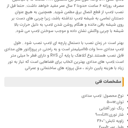
مصرف روزانه 6 ساعت حدودا 2 سال عمر مفید خواهد داشت. حتما قبل از
نصب لامپ از قطع اتصال برق مطمن شوید. همچنین به هیچ عنوان
دستتان تماسی به شیشه لامپ نداشته باشد، زیرا چربی های دست بر
روی شیشه باقی مانده و هنگام روشن شدن لامپ به دلیل حرارت بالا
شیشه با چربی واکنش نشان داده و موجب سوختن لامپ می شود.
بهتر است در زمان نصب با دستمال پارچه ای لامپ نصب شود . طول
لامپ مدادی 1000 وات 115میلیمتر است و به راحتی در پروژکتور های مدادی
قابل نصب هستند.نوع کلاهک یا پایه آن R7S و دارای قطر 10 میلی متر
است.لامپ های مدادی بهترین اتخاب برای فضاهایی است که نیاز به نور
زیاد با هزینه پایین دارند ، مثل پروژه های ساختمانی و عمرانی
مشخصات فنی
نوع محصول: لامپ مدادی
توان:500w
رنگ نور:آفتابی
شار نوری:9000Lm
زاویه تابش:°360
طول عمر:2000h