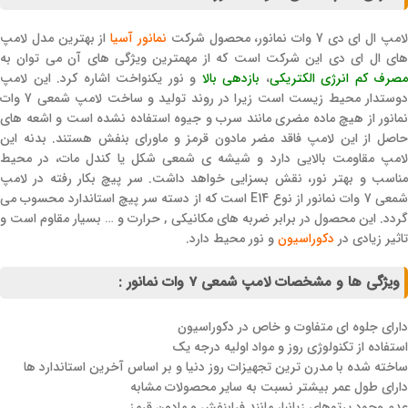
امپ ال ای دی 7 وات نمانور، محصول شرکت
نمانور آسیا
از بهترین مدل لامپ
های ال ای دی این شرکت است که از مهمترین ویژگی های آن می توان به
مصرف کم انرژی الکتریکی
،
بازدهی بالا
و نور یکنواخت اشاره کرد. این لامپ
دوستدار محیط زیست است زیرا در روند تولید و ساخت لامپ شمعی 7 وات
نمانور از هیچ ماده مضری مانند سرب و جیوه استفاده نشده است و اشعه های
حاصل از این لامپ فاقد مضر مادون قرمز و ماورای بنفش هستند. بدنه این
لامپ مقاومت بالایی دارد و شیشه ی شمعی شکل یا کندل مات، در محیط
مناسب و بهتر نور، نقش بسزایی خواهد داشت. سر پیچ بکار رفته در لامپ
شمعی 7 وات نمانور از نوع E14 است که از دسته سر پیچ استاندارد محسوب می
گردد. این محصول در برابر ضربه های مکانیکی , حرارت و … بسیار مقاوم است و
تاثیر زیادی در
دکوراسیون
و نور محیط دارد.
ویژگی ها و مشخصات لامپ شمعی 7 وات نمانور :
دارای جلوه ای متفاوت و خاص در دکوراسیون
استفاده از تکنولوژی روز و مواد اولیه درجه یک
ساخته شده با مدرن ترین تجهیزات روز دنیا و بر اساس آخرین استاندارد ها
دارای طول عمر بیشتر نسبت به سایر محصولات مشابه
عدم وجود پرتوهای زیانبار مانند فرابنفش و مادون قرمز