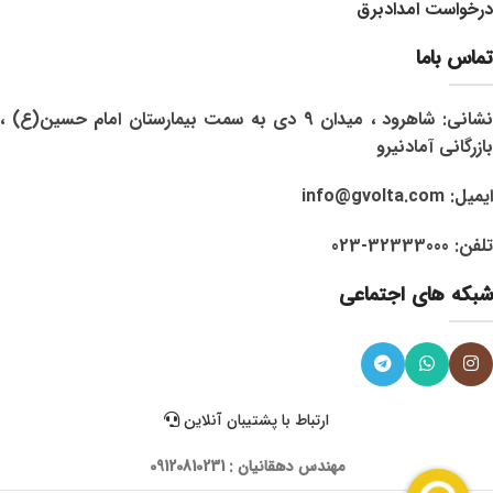
درخواست امدادبرق
تماس باما
نشانی: شاهرود ، میدان 9 دی به سمت بیمارستان امام حسین(ع) ،
بازرگانی آمادنیرو
ایمیل: info@gvolta.com
تلفن: 32333000-023
شبکه های اجتماعی
ارتباط با پشتیبان آنلاین
مهندس دهقانیان : 09120810231