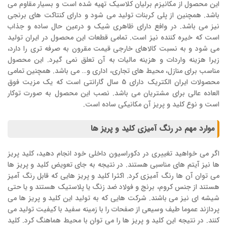
این محصول از مکانیزم برلیان کلاسیک تهیه شده است و بسیار مقاوم می
باشد. همچنین از پلی کربنات تولید می شود و دارای کنتاکت های برنجی
نیز می باشد. در وافع دارای ظاهری شیک و درعین حال ساده و جذاب
است که خیره کننده نیز است. تمامی قطعات این محصول در ایران تولید
می شود و به نسبت کالاهای خارجی قیمت مقرون به صرفه تری را دارد،
زیرا هزینه واردات و هزینه مالیات به آن تعلق نمی گیرد. این محصول
مناسب برای منازل، محیط های تجاری، اداری و… می باشد. همچنین تمامی
محصولات ایران الکتریک دارای 5 سال گارانتی است که یک مزیت فوق
العاده عالی برای مشتریان می باشد. نصب این محصول به صورت توکار
است و نوع کلید و پریز آن مکانیکی ساده است.
موارد مهم در رنگ آمیزی کلید و پریز ها
اگر می خواهید تغییری در دکوراسیون داخلی خود انجام دهید، کلید پریز
ها نیز آیتم های مناسبی هستند. در نتیجه به جای تعویض کلید و پریز ها
می توان آن ها رنگ آمیزی کرد. اکثرا کلید و پریز هایی که قابل رنگ آمیز
هستند از جنس کروم، برنج و فولاد ضد زنگ یا پلاستیک هستند و یا حتی
شیشه ای نیز می باشند. شرکت هایی که به تولید این کلید و پریز ها می
پردازند عموما طیف وسیعی از صفحات را با زمینه سفید با کیفیت تولید می
کنند. در نتیجه این کلید و پریز ها را می توان با محیط هماهنگ کرد. کلید