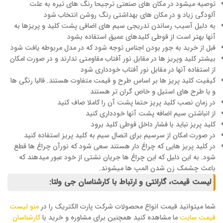
توصیه میشود در مکان های صنعتی ترجیحا رنگ های تیره به علت
آلودگی زیاد و در مکان های بهداشتی رنگ روشن انتخاب شود
به دلیل آسیب رساندن تدریجی سیم های اضافی پشت کلید و پریزها به
آنها بهتر است از قوطی کلیدهای عمیق استفاده بشود
قبل از خرید به جور بودن اجناس توجه شود که در مدل مربوطه یافت شود
بیشتر کلید وپریز ها در مقابل نور آفتاب مقاومتی ندارند و در صورت امکان
از استفاده آنها در مقابل نور آفتاب خودداری شود
کیفیت کلید پریز ها بر اساس طرح و قیمت متفاوت هستند. قالبا رنگی ها
و یا طرح های استیل و خاص گران تر هستند
در زمان نصب کلید پریز حتما پشت آن را کاملا صاف کنید
از انباشتن سیم اضافه پشت آنها خودداری کنید
کلید پریز نباید با فشار داخل قوطی کلید برود
در صورت امکان از سرسیم برای اتصال سیم به کلید پریز استفاده کنید
در کلید پریز هایی که چراغ دار هستند سعی شود که نورآن چراغ ها قطع
شود. به این دلیل که این چراغ ها جریان نشتی از خود عبور میدهند که
باعث چشمک زن شدن المپ ها میشوند.
لیست قیمت، گارانتی و ارتباط با کارشناسان جی ولتا:
شما میتوانید قیمت انواع محصولات شرکت پارت الکتریک را در
منو لیست
قیمت سایت
ما مشاهده کنید همچنین برای مشاوره و خرید با
کارشناسان