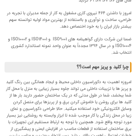
سال های 66، 67، 68، 69 گردید
امروز با داشتن ۴۶۴ نیروی کاری مشغول به کار از جمله مدیران با تجربه در
طراحی، ساخت و نوآوری و بااستفاده از بهترین مواد اولیه توانسته سهم
بیشتر بازار ایران را به خود اختصاص دهد.
ضمنا این شرکت دارای گواهینامه های ISO9001 و ISO14001 و ISO10002 و
ISO10004 و در سال ۱۳۹۴ مجدداً به عنوان واحد نمونه استاندارد کشوری
انتخاب شد.
چرا کلید و پریز مهم است؟؟
امروزه اهمیت به دکوراسیون داخلی محیط و ایجاد همانگی بین رنگ کلید
و پریز ها با تزیینات داخلی می تواند جلوه بسیار زیبایی به منزل یا محل کار
شما ببخشد، شما در طول مدتی که در یک ساختمان حضور دارید بار ها از
کلید ها برای روشن یا خاموش کردن برق و از پریزها برای متصل کردن
وسایل الکترونیکی خود استفاده میکنید. حالا طراحی دکوراسیون و نمای
زیبا در محل زندگی یا کار موجب شده تا ابزار وابسته به روشنایی نیز بسیار
مورد توجه واقع شود. همچنین با توجه به ارتباط مستقیم این تجهیزات با
برق ساختمان استفاده از قطعات مناسب در افزایش ایمنی و پیشگیری از
خطرات احتمالی اهمیت باالایی دارد. پس انتخاب بهترین و مناسب ترین