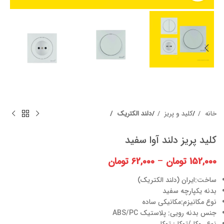
خانه
کلید و پریز
دلند الکتریک
کلید پریز دلند آوا سفید
152,000
تومان
–
62,000
تومان
ساخت:ایران (دلند الکتریک)
بدنه یکپارچه سفید
نوع مکانیزم:مکانیکی ساده
جنس بدنه رویی: پلاستیک ABS/PC