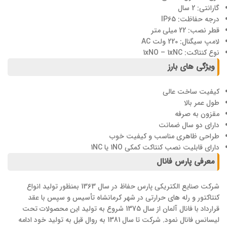
گارانتی: 2 سال
درجه حفاظت: IP65
قطر نصب: 22 میلی متر
لامپ سیگنال: 220 ولت AC
نوع کنتاکت: 1xNO – 1xNC
ویژگی های بارز
کیفیت ساخت عالی
طول عمر بالا
مقزون به صرفه
دارای دو سال ضمانت
طراحی ظاهری مناسب و کیفیت خوب
دارای قابلیت نصب کنتاکت کمکی 1NO یا 1NC
معرفی پارس فانال
شرکت صنایع الکتریکی پارس حفاظ در سال 1363 بمنظور تولید انواع
کنتاکتور و رله های حرارتی در شهر کرمانشاه تأسیس و سپس با عقد
قرارداد با فانال آلمان از سال 1375 شروع به تولید این محصولات تحت
لیسانس فانال نمود. شرکت تا سال 1381 به روال قبل به تولید خود ادامه