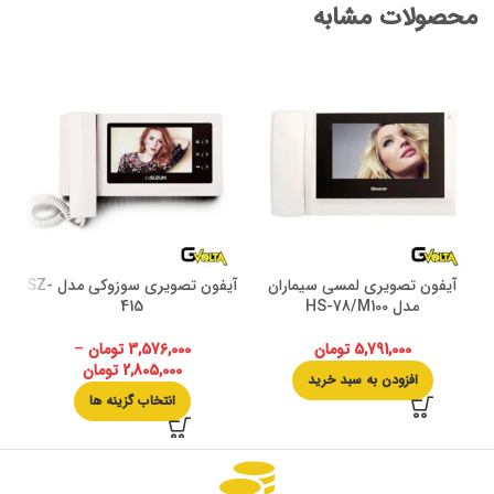
محصولات مشابه
آیفون تصویری لمسی سیماران
آیفون تصویری سوزوکی مدل SZ-
مدل HS-78/M100
415
5,791,000
تومان
3,576,000
تومان
–
2,805,000
تومان
افزودن به سبد خرید
انتخاب گزینه ها