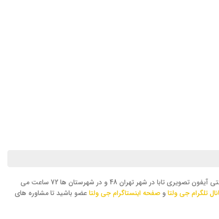
تمامی محصولات تولید شده توسط شرکت تابا الکترونیک دارای گارانتی 3 ساله می باشند که زمان آن از تاریخ فروش محصول محاسبه می گردد. زمان ارائه گارانتی آیفون تصویری تابا در شهر تهران 48 و در شهرستان ها 72 ساعت می
نال تلگرام جی ولتا
و
صفحه اینستاگرام جی ولتا
عضو باشید تا مشاوره های