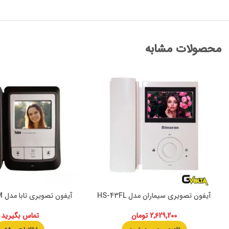
محصولات مشابه
آیفون تصویری سیماران مدل HS-43FL
آیفون تصویری تابا مدل TVD-1090M
2,629,200
تومان
تماس بگیرید