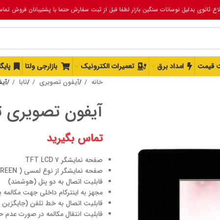
لاع ثانوی بدلیل نوسانات سنگین بازار لطفا قبل از ثبت سفارش حتما با پشتیبانان فروش تما
 قیمت
امداد برق
تعمیرات الکترونیک
بازارجی ولتا
پایگ
خانه
آیفون تصویری
تابا
آیفو
آیفون تصویری تابا مد
تماس بگیرید
صفحه نمایشگر TFT LCD 7
صفحه نمایشگر از نوع لمسی ( TOUCH SCREEN)
قابلیت اتصال به دو پنل (هوشمند)
مجهز به اینترکام داخلی جهت مکالمه بین 2 واحد و مکالمه بان
قابلیت اتصال به خط تلفن (جایگزین 
قابلیت انتقال مکالمه در صورت عدم حض