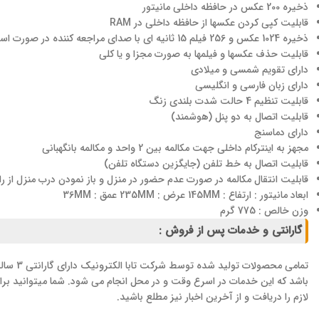
ذخیره 200 عکس در حافظه داخلی مانیتور
قابلیت کپی کردن عکسها از حافظه داخلی در RAM
ذخیره 1024 عکس و 256 فیلم 15 ثانیه ای با صدای مراجعه کننده در صورت استفاده RAM 8GB
قابلیت حذف عکسها و فیلمها به صورت مجزا و یا کلی
دارای تقویم شمسی و میلادی
دارای زبان فارسی و انگلیسی
قابلیت تنظیم 4 حالت شدت بلندی زنگ
قابلیت اتصال به دو پنل (هوشمند)
دارای دماسنج
مجهز به اینترکام داخلی جهت مکالمه بین 2 واحد و مکالمه بانگهبانی
قابلیت اتصال به خط تلفن (جایگزین دستگاه تلفن)
قابلیت انتقال مکالمه در صورت عدم حضور در منزل و باز نمودن درب منزل از را
ابعاد مانیتور : ارتفاع : 145MM عرض : 235MM عمق : 36MM
وزن خالص : 775 گرم
گارانتی و خدمات پس از فروش :
باشد که این خدمات در اسرع وقت و در محل انجام می شود. شما میتوانید برا
لازم را دریافت و از آخرین اخبار نیز مطلع باشید.