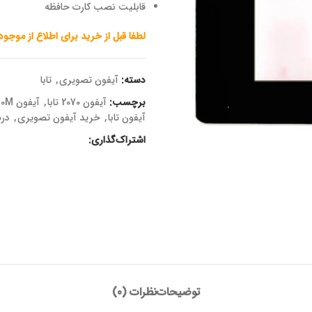
قابلیت نصب کارت حافظه
لطفا قبل از خرید برای اطلاع از موجو
دسته:
آیفون تصویری
,
تابا
برچسب:
آیفون 2070 تابا
,
آیفون TVD-2070M
آیفون تابا
,
خرید آیفون تصویری
,
درب
اشتراک‌گذاری:
توضیحات
نظرات (0)