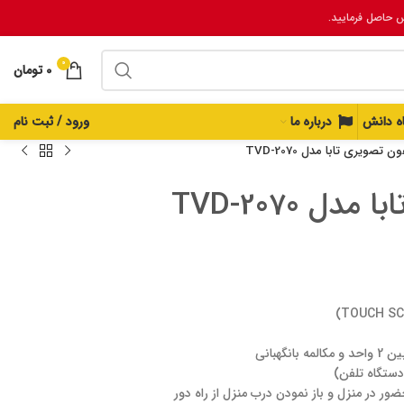
س حاصل فرمایید.
0
0
تومان
اه دانش
درباره ما
ورود / ثبت نام
ن تصویری تابا مدل TVD-2070
ل TVD-2070
گهبانی
دستگاه تلفن)
ور در منزل و باز نمودن درب منزل از راه دور