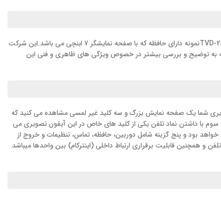
TVD-2
نمونه دارای حافظه که با صفحه نمایشگر 7 اینچی می باشد.این شرکت
 ادامه به توضیح و بررسی بیشتر در خصوص ویژگی های ظاهری و فنی این
اده شده است. در اولین نگاه به این آیفون تصویری شما یک صفحه نمایش بزرگ و سه کلید غیر لمسی مشاهده می کنید که
مه سوم با داشتن نماد تلفن یکی از کلید های خاص در این آیفون تصویری می
جعه کننده مکالمه کرد. و لمس صفحه نمایش دربازکن تصویری 2070 تابا منوی اصلی در دسترس خواهد بود و پنج گزینه شامل دوربین، حافظه، تماس، تنظیمات و خروج از
 ویژه ای دارند از ویژگی های منحصر به فرد آیفون تصویری تابا مدل 2070 قابلیت اتصال آن به خط تلفن و همچنین قابلیت برقراری ارتباط داخلی (اینترکام) بین واحدها میباشد