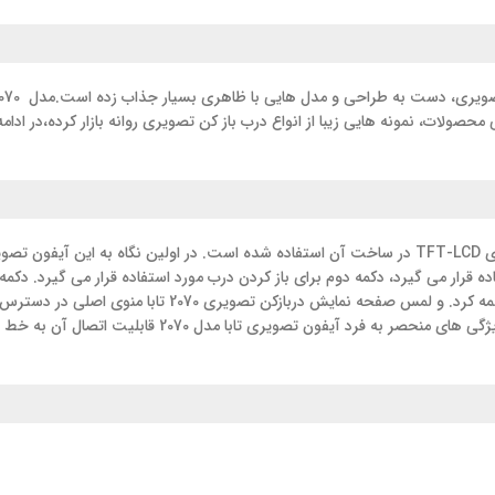
 تصویری، دست به طراحی و مدل هایی با ظاهری بسیار جذاب زده است.مدل
070
 محصولات، نمونه هایی زیبا از انواع درب باز کن تصویری روانه بازار کرده،در
آیفون تابا مدل TVD-2070 دارای صفحه نمایش 7 اینچی می باشد و از تکنولوژی TFT-LCD در ساخت آن استف
ده قرار می گیرد، دکمه دوم برای باز کردن درب مورد استفاده قرار می گیرد. دک
باشد و کلید TALK نام دارد و با لمس آن می توان با شخص مرا
تنظیمات را مشاهده کنید. هرکدام از این منو ها کاربری های