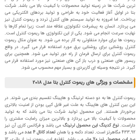
ترین شرکت ها در زمینه تولید محصولات با کیفیت بالا می باشد. شرکت
بتا در اوایل آغاز فعالیت خود به طراحی و تولید بردهای الکتریکی می
پرداخت. اما امروزه به تولید سیستم های کنترل تردد و ریموت کنترل نیز
می پردازد. انسان به پیشرفت تکنولوژی علاقه مند است زیرا تمام کارها با
نهایت سرعت انجام می شود. یکی از این تکنولوژی ها ریموت کنترل است.
ریموت ها برای موارد متفاوتی به کار برده می شود. به عنوان مثال ریموت
کنترل روشنایی برای روشنایی برق مورد استفاده قرار می گیرد. در واقع
ریموت کنترل برای ارسال فرمان از راه دور تولید می شود. همچنین برای
ریسور های صنعتی و درب باز کن های صنعتی نیز مورد استفاده قرار می
گیرد. در نتیجه وسیله ای کاربردی و بسیار مهم محسوب می شود.
مشخصات و ویژگی های ریموت کنترل بتا مدل 2018
ریموت کنترل ها به دو دسته لرنینگ و هاپینگ تقسیم بندی می شوند. در
این بین کنترل های هاپینگ به علت غیر قابل کپی بودن از امنیت بالاتری
برخوردار هستند. این محصول تولید شرکت بتا می باشد که به تولید
محصولات با کیفیت بالا می پردازد و بالاترین میزان رضایت مشتری را
داراست.
نوع کدینگ این محصول لرنینگ
می باشد و فرکانس کاری آن نیز
433.92 مگاهرتز است. تعداد دکمه و یا همان
تعداد کانال 4
عدد
می باشد و
برد این محصول نیز 70 متر
می باشد. تغذیه این ریموت نیز از باتری 12