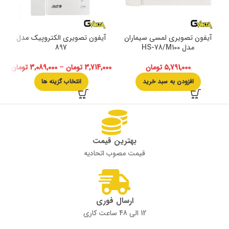
آیفون تصویری لمسی سیماران
آیفون تصویری الکتروپیک مدل
آیف
مدل HS-78/M100
897
5,791,000
تومان
3,714,000
تومان
–
3,089,000
تومان
افزودن به سبد خرید
انتخاب گزینه ها
بهترین قیمت
قیمت مصوب اتحادیه
ارسال فوری
12 الی 48 ساعت کاری