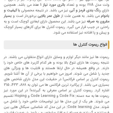
ولت مدل 27A بوده و تعداد
باتری مورد نیاز 1 عدد
می باشد. همچنین
دارای
رنگ بندی قرمز و آبی
نیز می باشد. در نتیجه محصولی
با کیفیت و
بادوام
می باشد. به همین علت از
طول عمر بالایی
برخوردار است و
بسیار
مقرون به صرفه
نیز می باشد. این محصول دارای ابعادی کوچک است و به
راحتی در جیب قرار می گیرد. ریموت کنترل ها برای کارهای بسیار کوچک
و پیش و پا افتاده نیز استفاده می شود.
انواع ریموت کنترل ها
ریموت ها نیز مانند دیگر لوازم و وسایل دارای انواع متفاوتی می باشند. در
نتیجه ریموت ها دارای تنوع بالا بوده و هر کدام کاربرد های خاص خود را
دارند. در واقع همیشه در حال ارتقا هستند و قابلیت ها و ویژگی های
جدید را شامل می شوند. امروز می خواهیم با برخی از آن ها آشنا شویم.
ریموت کنترل بر اساس فرکانس! در حقیقت این مدل دارای شاخص های
بسیاری می باشد. از پرکابرد ترین فرکانس ها می توان به 868، 433، 315
اشاره کرد. ریموت کنترل بر اساس معرفی به گیرنده! در این مورد نیز
ریموت ها به سه دسته: Code Fix و Code Learning و Hoping تقسیم
می شوند. هر یک از این مدل ها نیز توضیحات خاص خود را شامل می
شوند. مدل Code learning: در این مدل کد شناسایی سیگنال هایی بین
فرستنده و گیرنده به وسیله نرم افزار مشخص می شود. در صورت فشردن