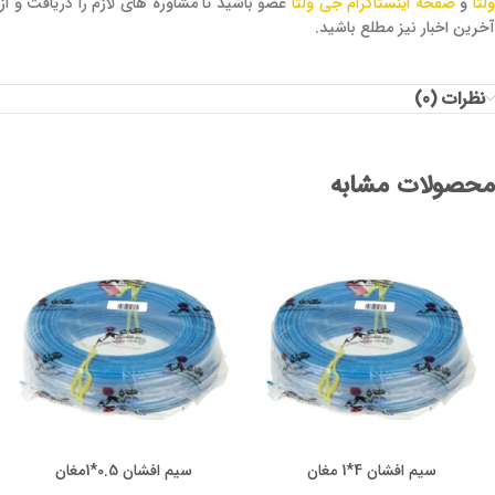
لتا
و
صفحه اینستاگرام جی ولتا
عضو باشید تا مشاوره های لازم را دریافت و از
آخرین اخبار نیز مطلع باشید.
نظرات (0)
محصولات مشابه
سیم افشان 4*1 مغان
سیم افشان 0.5*1مغان