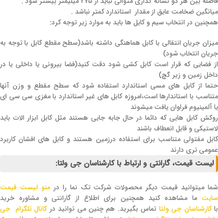
فاصله بین هر دو نشانه گذاری متوالی نباید از ۲۷۵ میلیمتر بیشتر شود .
میانگین ضخامت عایق از مقدار استاندارد کمتر نباشد .
همچنین در انتخاب سیم و کایل ها باید به موارد زیر توجه کرد:
میزان جریان انتقالی با کابل هماهنگی داشته باشد(سطح مقطع کابل با توجه به
جریان انتخاب شود)
از فضایی که قرار است کابل کشی شود دقت کنید(فضا بیرونی یا داخلی یا در
داخل زمین و زیر گچ)
حتما از کابل های مسی استاندارد استفاده شود که سطح مقطع و وزن آنها
متناسب با استاندارها است،امروزه کابل های غیر استاندارد با مغزی سی سی ای
یا آلمینیوم فراوان یافت میشوند
روکش کابل هایی که دائما در حال جابه جایی هستند مثل کابل ابزار الات باید
لاستیکی و قابل انعطاف باشند
کابل مفتولی متناسب برای استفاده درزمین هستند و کابل های افشان کاربرد
عمومی تری دارند
لیست قیمت، گارانتی و ارتباط با کارشناسان جی ولتا:
ما میتوانید قیمت دیگر محصولات شرکت تک نما را در
منو لیست قیمت
سایت
ما مشاهده کنید همچنین برای اطلاع از گارانتی و مشاوره خرید
ا
کارشناسان جی ولتا
تماس بگیرید. هم چنین می توانید در
کانال تلگرام جی