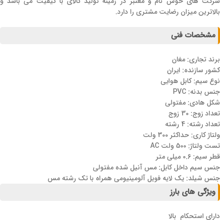
شرکت های خوش نام و معتبر در زمینه تولید کالای با کیفیت می باشد و
بالاترین میزان رضایت مشتری را دارد.
مشخصات فنی
برند تجاری: مغان
کشور سازنده: ایران
نوع سیم: کابل هوایی
جنس بدنه: PVC
شکل هادی: مفتولی
تعداد زوج: 30 زوج
تعداد رشته: 4 رشته
ولتاژ کاری: حداکثر 300 ولت
تست ولتاژ: 500 ولت AC
قطر سیم: 0.6 میلی متر
جنس سیم داخل کابل: مس آنیل شده مفتولی
جنس شیلد: یک لایه فویل آلومینیومی همراه با تک رشته مس
ویژگی های بارز
دارای استحکام بالا