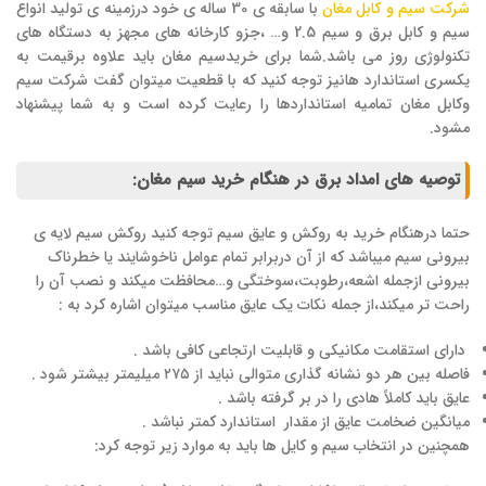
شرکت سیم و کابل مغان
با سابقه ی 30 ساله ی خود درزمینه ی تولید انواع
سیم و کابل برق و سیم 2.5 و… ،جزو کارخانه های مجهز به دستگاه های
تکنولوژی روز می باشد.شما برای خریدسیم مغان باید علاوه برقیمت به
یکسری استاندارد هانیز توجه کنید که با قطعیت میتوان گفت شرکت سیم
وکابل مغان تمامیه استانداردها را رعایت کرده است و به شما پیشنهاد
مشود.
توصیه های امداد برق در هنگام خرید سیم مغان:
حتما درهنگام خرید به روکش و عایق سیم توجه کنید روکش سیم لایه ی
بیرونی سیم میباشد که از آن دربرابر تمام عوامل ناخوشایند یا خطرناک
بیرونی ازجمله اشعه،رطوبت،سوختگی و…محافظت میکند و نصب آن را
راحت تر میکند،از جمله نکات یک عایق مناسب میتوان اشاره کرد به :
دارای استقامت مکانیکی و قابلیت ارتجاعی کافی باشد .
فاصله بین هر دو نشانه گذاری متوالی نباید از ۲۷۵ میلیمتر بیشتر شود .
عایق باید کاملاً هادی را در بر گرفته باشد .
میانگین ضخامت عایق از مقدار استاندارد کمتر نباشد .
همچنین در انتخاب سیم و کایل ها باید به موارد زیر توجه کرد: