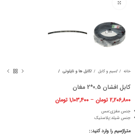
برای بزرگنمایی کلیک کنید
خانه
سیم و کابل
کابل ها و نایلونی
کابل افشان 0.5*2 مغان
2,206,800
تومان
–
1,103,400
تومان
جنس مغزی:مس
جنس شیلد:پلاستیک
متراژسیم را وارد کنید: