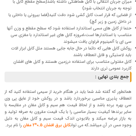
میزان جریان انتقالی با کابل هماهنگی داشته باشد(سطح مقطع کابل با
توجه به جریان انتخاب شود)
از فضایی که قرار است کابل کشی شود دقت کنید(فضا بیرونی یا داخلی یا
در داخل زمین و زیر گچ)
حتما از کابل های مسی استاندارد استفاده شود که سطح مقطع و وزن آنها
متناسب با استاندارها است،امروزه کابل های غیر استاندارد با مغزی سی
سی ای یا آلمینیوم فراوان یافت میشوند
روکش کابل هایی که دائما در حال جابه جایی هستند مثل کابل ابزار الات
باید لاستیکی و قابل انعطاف باشند
کابل مفتولی متناسب برای استفاده درزمین هستند و کابل های افشان
کاربرد عمومی تری دارند
جمع بندی نهایی :
همانطور که گفته شد شما باید در هنگام خرید از سیمی استفاده کنید که از
انعطاف پذیری مناسبی برخوردارد باشد و در روکش خود از عایق پی وی
سی بهره برده باشد و از لحاظ قیمت هم سیم و کابل مغان در مقایسه با
سایر برندها کیفیت بسیار مناسبی را با یک قیمت مقرون به صرفه تولید و
به بازار عرضه میکند و بالابودن اندک قیمت سیم و کابل مغان به دلیل
وجود مس در آن میباشد.که می توان
کابل برق افشان 0.5*2 مغان
را نام برد.