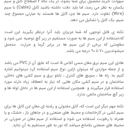
سهولت خرید محصول برای شما بشود، در یک نگاه 2 اصطلاح کابل و سیم
یکسان به نظر می رسد، اما باید دقت داشته باشید کابل (Cable) با سیم
(Wire) تفاوت دارد. سیم ها جزء کابل ها هستند به عبارتی مجموع چند
سیم، یک کابل را تشکیل می دهد.
نکته ی قابل توجهی که شما عزیزان باید آنرا درنظر بگیرید این است
که،استفاده از این سیم ها به صورت مستقیم در زیر گچ توصیه نمی شود و
مقاومتی که برخی از این سیم ها در برابر گرما و حرارت متحمل
میشوندبین 70 تا 90 درجه می باشد.
هادی این سیم برق مغان مسی کلاس 5 است که عایق آن از PVC می باشد
و از جمله مواردی که میتوان ازاین نوع سیم استفاده کرد میتوانیم اشاره
کنیم به: رله ها ، سویچ های کنترل ، تابلو برق و سیم کشی های داخلی
ساختمان و در سیم کشی مکان هایی که نیاز به انعطاف زیاد دارند مورد
استفاده قرار میگیرند و همچنین استفاده از این سیم ها در داخل لوله ها و
زیر گچ ساختمان مانعی ندارد.
نکته مهم دیگر این است که، کابل مفتولی و رشته ای مغان این کابل ها برای
سیم کشی در کارخانجات و محیط های صنعتی و در جاهای باز ، خشک و یا
همراه با رطوبت استفاده می شود و استفاده از سیم مغان در صورتی در
محیط های صنعتی بلامانع میباشد که نور به طور مستقیم به آن نتابد.