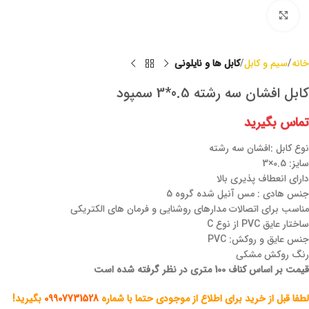
برای بزرگنمایی کلیک کنید
خانه
سیم و کابل
کابل ها و نایلونی
کابل افشان سه رشته 0.5*3 سمپود
تماس بگیرید
نوع کابل :افشان سه رشته
سایز: 0.5×3
دارای انعطاف پذیری بالا
جنس هادی : مس آنیل شده گروه 5
مناسب برای اتصالات مدارهای روشنایی و فرمان های الکتریکی
ساختار عایق PVC از نوع C
جنس عایق و روکش: PVC
رنگ روکش مشکی
قیمت بر اساس کناف 100 متری در نظر گرفته شده است
لطفا قبل از خرید برای اطلاع از موجودی حتما با شماره
09907731528
بگیرید!