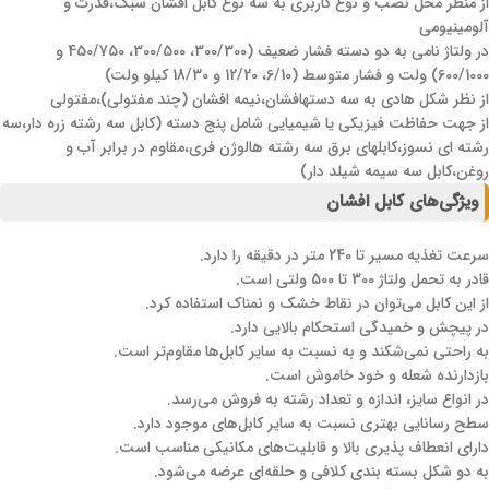
از منظر محل نصب و نوع کاربری به سه نوع کابل افشان سبک،قدرت و
آلومینیومی
در ولتاژ نامی به دو دسته فشار ضعیف (300/300، 300/500، 450/750 و
600/1000) ولت و فشار متوسط (6/10، 12/20 و 18/30 کیلو ولت)
از نظر شکل هادی به سه دستهافشان،نیمه افشان (چند مفتولی)،مفتولی
از جهت حفاظت فیزیکی یا شیمیایی شامل پنج دسته (کابل سه رشته زره دار،سه
رشته ای نسوز،کابلهای برق سه رشته هالوژن فری،مقاوم در برابر آب و
روغن،کابل سه سیمه شیلد دار)
ویژگی‌های کابل افشان
سرعت تغذیه مسیر تا 240 متر در دقیقه را دارد.
قادر به تحمل ولتاژ 300 تا 500 ولتی است.
از این کابل می‌توان در نقاط خشک و نمناک استفاده کرد.
در پیچش و خمیدگی استحکام بالایی دارد.
به راحتی نمی‌شکند و به نسبت به سایر کابل‌ها مقاوم‌تر است.
بازدارنده شعله و خود خاموش است.
در انواع سایز، اندازه و تعداد رشته به فروش می‌رسد.
سطح رسانایی بهتری نسبت به سایر کابل‌های موجود دارد.
دارای انعطاف پذیری بالا و قابلیت‌های مکانیکی مناسب است.
به دو شکل بسته بندی کلافی و حلقه‌ای عرضه می‌شود.