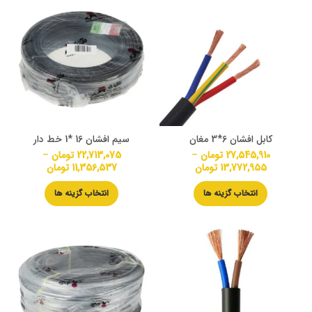
کابل افشان 6*3 مغان
سیم افشان 16 *1 خط دار
27,545,910
تومان
–
22,713,075
تومان
–
13,772,955
تومان
11,356,537
تومان
انتخاب گزینه ها
انتخاب گزینه ها