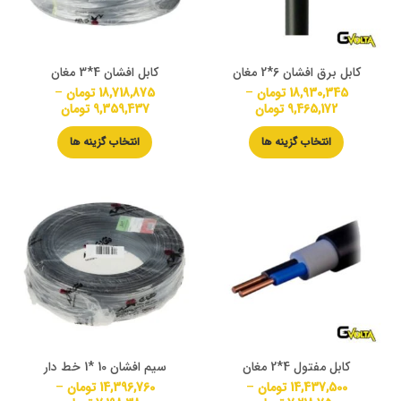
کابل برق افشان 6*2 مغان
کابل افشان 4*3 مغان
18,930,345
تومان
–
18,718,875
تومان
–
9,465,172
تومان
9,359,437
تومان
انتخاب گزینه ها
انتخاب گزینه ها
کابل مفتول 4*2 مغان
سیم افشان 10 *1 خط دار
14,437,500
تومان
–
14,396,760
تومان
–