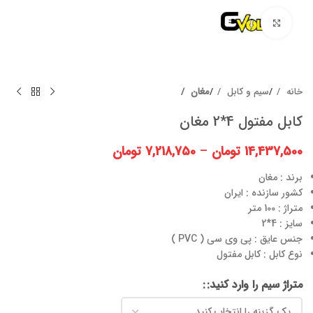
برای بزرگنمایی کلیک کنید
خانه
سیم و کابل
مغان
کابل مفتول 4*2 مغان
14,437,500
تومان
–
7,218,750
تومان
برند : مغان
کشور سازنده : ایران
متراژ : 100 متر
سایز : 4*2
جنس عایق : پی وی سی ( PVC )
نوع کابل : کابل مفتول
متراژ سیم را وارد کنید: