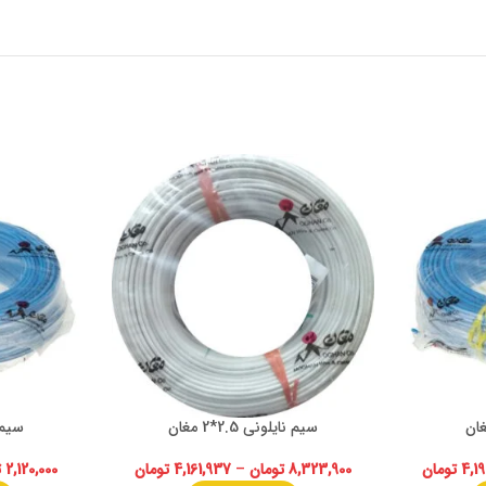
سیم نایلونی 2.5*2 مغان
سیم افش
4,1
تومان
8,323,900
تومان
–
4,161,937
تومان
2,120,000
ت