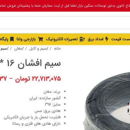
لاع ثانوی بدلیل نوسانات سنگین بازار لطفا قبل از ثبت سفارش حتما با پشتیبانان فروش تما
ست قیمت
امداد برق
تعمیرات الکترونیک
بازارجی ولتا
پایگا
خانه
سیم و کابل
مغان
سیم افشان
سیم افشان 16 *1 خط دار
22,713,075
تومان
–
537
برند: مغان
کشور سازنده: ایران
سایز: 16*1
هادی برق: مس
قابلیت تحمل بار یا جریان الکتریکی
دارای هادی های فلزی و رسانا