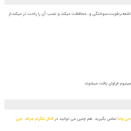
مله اشعه،رطوبت،سوختگی و…محافظت میکند و نصب آن را راحت تر میکند،از
مینیوم فراوان یافت میشوند
جی ولتا
تماس بگیرید. هم چنین می توانید در
کانال تلگرام جزاف جی