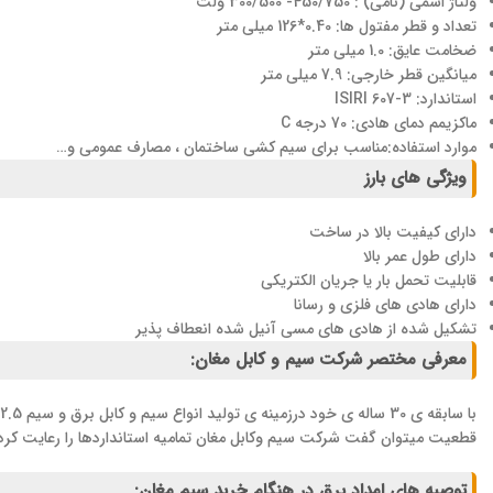
ولتاژ اسمی (نامی) : 450/750- 300/500 ولت
تعداد و قطر مفتول ها: 0.40*126 میلی متر
ضخامت عایق: 1.0 میلی متر
میانگین قطر خارجی: 7.9 میلی متر
استاندارد: ISIRI 607-3
ماکزیمم دمای هادی: 70 درجه C
موارد استفاده:مناسب برای سیم کشی ساختمان ، مصارف عمومی و…
ویژگی های بارز
دارای کیفیت بالا در ساخت
دارای طول عمر بالا
قابلیت تحمل بار یا جریان الکتریکی
دارای هادی های فلزی و رسانا
تشکیل شده از هادی های مسی آنیل شده انعطاف پذیر
معرفی مختصر شرکت سیم و کابل مغان:
قطعیت میتوان گفت شرکت سیم وکابل مغان تمامیه استانداردها را رعایت کرد
توصیه های امداد برق در هنگام خرید سیم مغان: