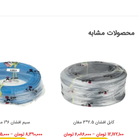
محصولات مشابه
کابل افشان 2.5*3 مغان
سیم افشان 6*1 مغان
12,172,100
تومان
–
6,086,000
تومان
8,390,000
تومان
–
95,000