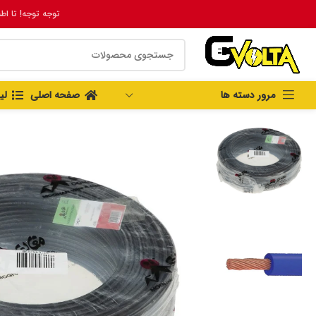
توجه توجه! تا اط
مرور دسته ها
صفحه اصلی
لی