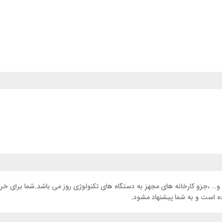
با سابقه ی 30 ساله ی خود درزمینه ی تولید انواع سیم و کابل برق و سیم 2.5 و… ،جزو کارخانه های مجهز به دستگاه های
ه است و به شما پیشنهاد مشود.