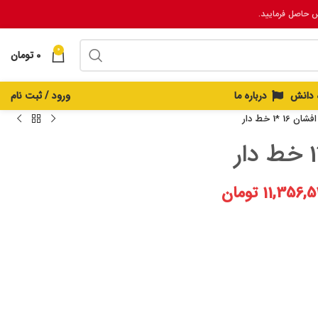
س حاصل فرمایید.
0
0
تومان
ه دانش
درباره ما
ورود / ثبت نام
 16 *1 خط دار
11,356,
تومان