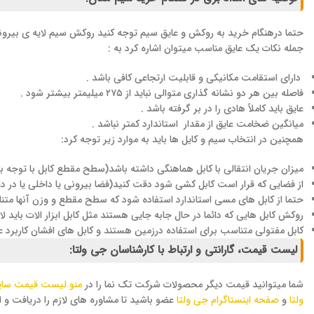
حتما درهنگام خرید به روکش و عایق سیم توجه کنید روکش سیم لایه ی بیرون
جمله نکات یک عایق مناسب میتوان اشاره کرد به :
دارای استقامت مکانیکی و قابلیت ارتجاعی کافی باشد .
فاصله بین هر دو نشانه گذاری متوالی نباید از ۲۷۵ میلیمتر بیشتر شود .
عایق باید کاملاً هادی را در بر گرفته باشد .
میانگین ضخامت عایق از مقدار استاندارد کمتر نباشد .
همچنین در انتخاب سیم و کایل ها باید به موارد زیر توجه کرد:
میزان جریان انتقالی با کابل هماهنگی داشته باشد(سطح مقطع کابل با توجه ب
از فضایی که قرار است کابل کشی شود دقت کنید(فضا بیرونی یا داخلی یا در د
حتما از کابل های مسی استاندارد استفاده شود که سطح مقطع و وزن آنها متنا
روکش کابل هایی که دائما در حال جابه جایی هستند مثل کابل ابزار الات باید ل
کابل مفتولی متناسب برای استفاده درزمین هستند و کابل های افشان کاربرد ع
لیست قیمت، گارانتی و ارتباط با کارشناسان جی ولتا:
شما میتوانید قیمت دیگر محصولات شرکت تک نما را در
منو لیست قیمت سا
ولتا
و
صفحه اینستاگرام جی ولتا
عضو باشید تا مشاوره های لازم را دریافت و از