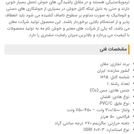
ترموپلاستیکی هستند و در مقابل پاشیدگی های جوش تحمل بسیار خوبی
دارند و حتی به دلیل اینکه کابل جوش در بسیاری از جوشکاری های دستی
و اتوماتیک به صورت مداوم بر سطوح ناصاف کشیده می شود باید انعطاف
پذیر و از استحکام بالایی برخوردار باشند. این محصول تولید شرکت مغان
می باشد، که یکی از شرکت های معتبر و خوش نام مه به تولید محصولات
با کیفیت می پردازد و بالاترین میزان رضایت مشتری را دارد.
مشخصات فنی
برند تجاری: مغان
کشور سازنده: ایران
شناسه کابل: 95×1
تعداد رشته: 1
جنس هادی: مس (Cu)
نوع هادی: افشان
نوع عایق: PVC/C
ولتاژ: 300/500 ولت – 450-750 ولت
فرکانس: 50 هرتز
دامنه حرارتی: ماکزیمم 70+ درجه سانتی گراد
نوع استاندارد: ISIRI 607-3