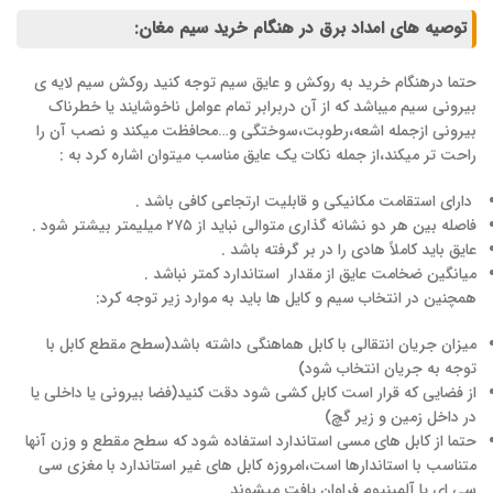
توصیه های امداد برق در هنگام خرید سیم مغان:
حتما درهنگام خرید به روکش و عایق سیم توجه کنید روکش سیم لایه ی
بیرونی سیم میباشد که از آن دربرابر تمام عوامل ناخوشایند یا خطرناک
بیرونی ازجمله اشعه،رطوبت،سوختگی و…محافظت میکند و نصب آن را
راحت تر میکند،از جمله نکات یک عایق مناسب میتوان اشاره کرد به :
دارای استقامت مکانیکی و قابلیت ارتجاعی کافی باشد .
فاصله بین هر دو نشانه گذاری متوالی نباید از ۲۷۵ میلیمتر بیشتر شود .
عایق باید کاملاً هادی را در بر گرفته باشد .
میانگین ضخامت عایق از مقدار استاندارد کمتر نباشد .
همچنین در انتخاب سیم و کایل ها باید به موارد زیر توجه کرد:
میزان جریان انتقالی با کابل هماهنگی داشته باشد(سطح مقطع کابل با
توجه به جریان انتخاب شود)
از فضایی که قرار است کابل کشی شود دقت کنید(فضا بیرونی یا داخلی یا
در داخل زمین و زیر گچ)
حتما از کابل های مسی استاندارد استفاده شود که سطح مقطع و وزن آنها
متناسب با استاندارها است،امروزه کابل های غیر استاندارد با مغزی سی
سی ای یا آلمینیوم فراوان یافت میشوند