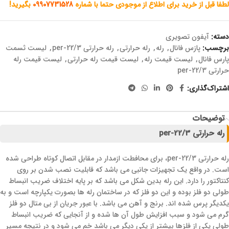
لطفا قبل از خرید برای اطلاع از موجودی حتما با شماره
09907731528
بگیرید!
دسته:
آیفون تصویری
برچسب:
پازس فانال
,
رله
,
رله حرارتی
,
رله حرارتی per-22/3
,
لیست ثسمت
پارس فانال
,
لیست قیمت رله
,
لیست قیمت رله حرارتی
,
لیست قیمت رله
حرارتی per-22/3
اشتراک‌گذاری:
توضیحات
رله حرارتی per-22/3
رله حرارتی per-22/3، برای محافطت ازمدار در مقابل اتصال کوتاه طراحی شده
است. در واقع یک تجهیزات جانبی می باشد که قابلیت نصب شدن بر روی
کنتاکتور را دارد. این رله بدین شکل می باشد که بر پایه اختلاف ضریب انبساط
طولی دو فلز بوده و این دو فلز که در ساختمان رله ها بصورت یکپارچه است و به
یکدیگر پرس شده اند. برنج و آهن می باشد. با عبور جریان از بی متال دو فلز
گرم می شود و سبب افزایش طول آن ها شده و از آنجایی که ضریب انبساط
طولی یکی از فلزها بیشتر از یکی دیگر می باشد خم می شود و در نتیجه مسیر