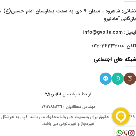
نشانی: شاهرود ، میدان 9 دی به سمت بیمارستان امام حسین(ع) ،
بازرگانی آمادنیرو
ایمیل: info@gvolta.com
تلفن: 32333000-023
شبکه های اجتماعی
ارتباط با پشتیبان آنلاین
مهندس دهقانیان : 09120810231
1399 © تمامی حقوق برای وبسایت جی ولتا محفوظ می باشد. کپی به هرشکل
غیرمجاز و غیرقانونی می باشد.