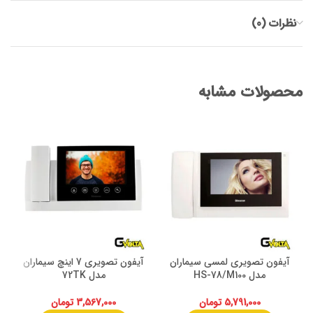
نظرات (0)
محصولات مشابه
آیفون تصویری لمسی سیماران
آیفون تصویری 7 اینچ سیماران
مدل HS-78/M100
مدل 72TK
5,791,000
تومان
3,567,000
تومان