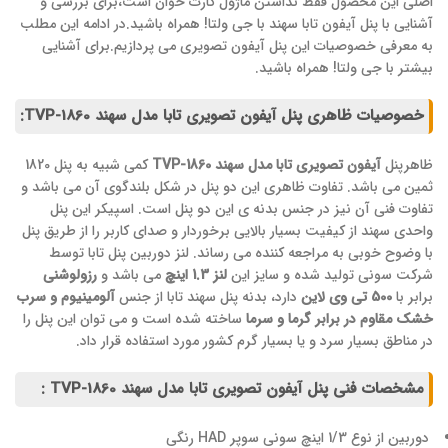
اصلی این محصول فقط نداشتن ماژول کارت خوان است،برای بررسی و
آشنایی با پنل آیفون تابا سهند با جی ولتا! همراه باشید.در ادامه این مطلب
به معرفی خصوصیات این پنل آیفون تصویری می پردازیم.برای آشنایی
بیشتر با جی ولتا! همراه باشید.
خصوصیات ظاهری پنل آیفون تصویری تابا مدل سهند TVP-1860:
ظاهرپنل
آیفون تصویری تابا مدل سهند TVP-1860
کمی شبیه به پنل 1820
ثمین می باشد. تفاوت ظاهری این دو پنل در شکل بلندگوی آن می باشد و
تفاوت فنی آن نیز در جنس بدنه ی این دو پنل است. اسپیکر این پنل
واحدی سهند از کیفیت بسیار بالایی برخوردار و صدای کاربر را از طریق پنل
با وضوح خوبی به مراجعه کننده می رساند. لنز دوربین پنل تابا توسط
شرکت سونی تولید شده و سایز این
لنز 1.3 اینچ
می باشد و
رزولوشنی
برابر با
500 تی وی لاین
دارد، بدنه پنل سهند تابا از جنس
آلومینیوم و سرب
خشک مقاوم در برابر گرما و سرما
ساخته شده است و می توان این پنل را
در مناطق بسیار سرد و یا بسیار گرم کشور مورد استفاده قرار داد.
مشخصات فنی پنل آیفون تصویری تابا مدل سهند TVP-1860 :
دوربین از نوع 1/3 اینچ سونی سوپر HAD رنگی