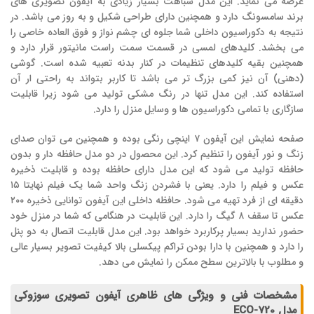
عرضه می نماید. این مدل شباهت بسیار زیادی به آیفون تصویری های
برند سامسونگ دارد و همچنین دارای طراحی شکیل و به روز می باشد. در
نتیجه به دکوراسیون داخلی شما جلوه ای چشم نواز و فوق العاده خاصی را
می بخشد. کلیدهای لمسی در قسمت سمت راست مانیتور قرار دارد و
همچنین بقیه کلیدهای تنظیمات در کنار بدنه تعبیه شده است. گوشی
(دهنی) آن نیز کمی بزرگ تر می باشد تا کاربر بتواند به راحتی ار آن
استفاده کند. این مدل تنها در رنگ مشکی تولید می شود زیرا قابلیت
سازگاری با تمامی دکوراسیون ها و وسایل منزل را دارد.
صفحه نمایش این آیفون ۷ اینچی رنگی بوده و همچنین می توان صدای
زنگ و نور آیفون را تنظیم کرد. این محصول در دو مدل حافظه دار و بدون
حافظه تولید می شود که این مدل دارای حافظه بوده و قابلیت ذخیره
عکس و فیلم را دارد. یعنی با فشردن زنگ واحد شما یک فیلم نهایتا ۱۵
دقیقه ای از فرد تهیه می شود. حافظه داخلی این آیفون توانایی ذخیره ۲۰۰
عکس تا سقف ۸ گیگ را دارد. این قابلیت در هنگامی که شما در منزل خود
حضور ندارید بسیار پرکاربرد خواهد بود. این مدل قابلیت اتصال به دو پنل
را دارد و همچنین با دارا بودن تراکم پیکسلی بالا کیفیت تصویر بسیار عالی
و مطلوب با بالاترین سطح ممکن را نمایش می دهد.
مشخصات فنی و ویژگی های ظاهری آیفون تصویری سوزوکی
مدل ECO-720