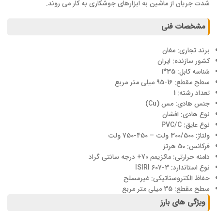
شدت جریان از ماشین به ابزارهای جوشکاری به کار می روند.
مشخصات فنی
برند تجاری: مغان
کشور سازنده: ایران
شناسه کابل: 35*1
سطح مقطع: 16-95 میلی متر مربع
تعداد رشته: 1
جنس هادی: مس (Cu)
نوع هادی: افشان
نوع عایق: PVC/C
ولتاژ: 300/500 ولت – 450-750 ولت
فرکانس: 50 هرتز
دامنه حرارتی: ماکزیمم 70+ درجه سانتی گراد
نوع استاندارد: ISIRI 607-3
حفاظ الکتروستاتیکی: غیرمسلح
سطح مقطع: 35 میلی متر مربع
ویژگی های بارز