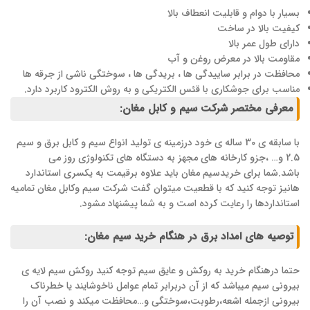
بسیار با دوام و قابلیت انعطاف بالا
کیفیت بالا در ساخت
دارای طول عمر بالا
مقاومت بالا در معرض روغن و آب
محافظت در برابر ساییدگی ها ، بریدگی ها ، سوختگی ناشی از جرقه ها
مناسب برای جوشکاری با قئس الکتریکی و به روش الکترود کاربرد دارد.
معرفی مختصر شرکت سیم و کابل مغان:
با سابقه ی 30 ساله ی خود درزمینه ی تولید انواع سیم و کابل برق و سیم
2.5 و… ،جزو کارخانه های مجهز به دستگاه های تکنولوژی روز می
باشد.شما برای خریدسیم مغان باید علاوه برقیمت به یکسری استاندارد
هانیز توجه کنید که با قطعیت میتوان گفت شرکت سیم وکابل مغان تمامیه
استانداردها را رعایت کرده است و به شما پیشنهاد مشود.
توصیه های امداد برق در هنگام خرید سیم مغان:
حتما درهنگام خرید به روکش و عایق سیم توجه کنید روکش سیم لایه ی
بیرونی سیم میباشد که از آن دربرابر تمام عوامل ناخوشایند یا خطرناک
بیرونی ازجمله اشعه،رطوبت،سوختگی و…محافظت میکند و نصب آن را