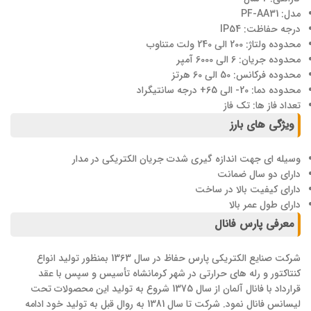
مدل: PF-AA31
درجه حفاظت: IP54
محدوده ولتاژ: 200 الی 240 ولت متناوب
محدوده جریان: 6 الی 6000 آمپر
محدوده فرکانس: 50 الی 60 هرتز
محدوده دما: 20- الی 65+ درجه سانتیگراد
تعداد فاز ها: تک فاز
ویژگی های بارز
وسیله ای جهت اندازه گیری شدت جریان الکتریکی در مدار
دارای دو سال ضمانت
دارای کیفیت بالا در ساخت
دارای طول عمر بالا
معرفی پارس فانال
شرکت صنایع الکتریکی پارس حفاظ در سال 1363 بمنظور تولید انواع
کنتاکتور و رله های حرارتی در شهر کرمانشاه تأسیس و سپس با عقد
قرارداد با فانال آلمان از سال 1375 شروع به تولید این محصولات تحت
لیسانس فانال نمود. شرکت تا سال 1381 به روال قبل به تولید خود ادامه