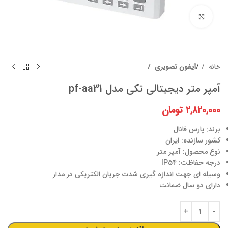
برای بزرگنمایی کلیک کنید
خانه
آیفون تصویری
آمپر متر دیجیتالی تکی مدل pf-aa31
2,820,000
تومان
برند: پارس فانال
کشور سازنده: ایران
نوع محصول: آمپر متر
درجه حفاظت: IP54
وسیله ای جهت اندازه گیری شدت جریان الکتریکی در مدار
دارای دو سال ضمانت