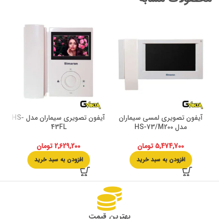
آیفون تصویری لمسی سیماران
آیفون تصویری سیماران مدل HS-
آیف
مدل HS-73/M200
43FL
5,474,700
تومان
2,629,200
تومان
افزودن به سبد خرید
افزودن به سبد خرید
بهترین قیمت