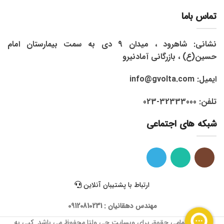
تماس باما
نشانی: شاهرود ، میدان 9 دی به سمت بیمارستان امام
حسین(ع) ، بازرگانی آمادنیرو
ایمیل: info@gvolta.com
تلفن: 32333000-023
شبکه های اجتماعی
ارتباط با پشتیبان آنلاین
مهندس دهقانیان : 09120810231
1399 © تمامی حقوق برای وبسایت جی ولتا محفوظ می باشد. کپی به