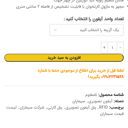
امکان تنظیم زاویه دید دوربین در چهار جهت
مجهز به ماژول کارتخوان با قابلیت تشخیص از فاصله 2 سانتی متری
تعداد واحد آیفون را انتخاب کنید
افزودن به سبد خرید
لطفا قبل از خرید برای اطلاع از موجودی حتما با شماره
09907731528
بگیرید!
شناسه محصول:
نامعلوم
دسته:
آیفون تصویری
,
سیماران
برچسب:
RFID
,
پنل آیفون تصویری
,
پنل کارتی
,
شرکت سیماران
,
لیست
قیمت سیماران