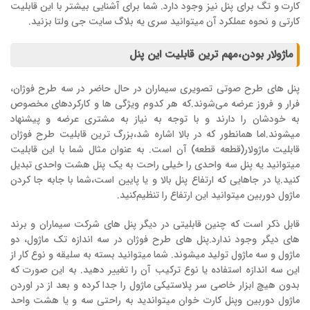
کارت و تگ برای پنل نیز وجود دارد. شما برای آشنایی بیشتر با این قابلیت
کارتی و نحوه عملکرد آن میتوانید سری یه بلاگ سایت جی ولتا بزنید.
ماژولار بودن،مهم ترین قابلیت این پنل
پنل های طرح صوتی تصویری سیماران در حال حاضر در سه طرح فوژان،
فرار و فروز عرضه می‌شوند.که هر کدوم ویژگی ها و کارکردهای مخصوص
به خودشان را دارند و با توجه به نیاز به مشتری عرضه و پیشنهاد
میشوند.اما همانطور که در بالا اشاره شد،بزرگ ترین قابلیت طرح فوژان
قابلیت ماژولار(قطعه قطعه) آن است. به عنوان مثال شما با این قابلیت
میتوانید یه پنل سه واحدی را خیلی راحت به یک پنل هشت واحدی تبدیل
کنید.یا در جاهایی که ارتفاع پنل بالا و یا پایین است،شما با جابه جا کردن
ماژول دوربین میتوانید این ارتفاع را تنظیم‌کنید.
قابل ذکر است که چنین قابلیتی در دیگر پنل های شرکت سیماران و برند
های دیگر وجود ندارد.پنل های طرح فوژان در سه اندازه تک ماژول، دو
ماژول و سه ماژول تولید میشوند. شما میتوانید بسته به سلیقه و نوع کار از
این سه اندازه استفاده یا نوع ترکیب آن را تغییر دهید. به این صورت که
بدون هیچ ابزار خاصی سر پلاستیکی ماژول را جدا کرده و بعد از در اوردن
ماژول دوربین وپنل کارت خوان میتواندید به راحتی سه و یا هشت واحد