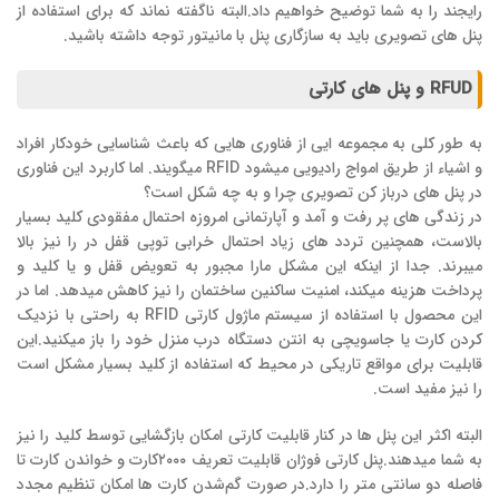
رایجند را به شما توضیح خواهیم‌ داد.البته ناگفته نماند که برای استفاده از
پنل های تصویری باید به سازگاری پنل با مانیتور توجه داشته باشید.
RFUD و پنل های کارتی
به طور کلی به مجموعه ایی از فناوری هایی که باعث شناسایی خودکار افراد
و اشیاء از طریق امواج رادیویی میشود RFID میگویند. اما کاربرد این فناوری
در پنل های درباز کن تصویری چرا و به چه شکل است؟
در زندگی های پر رفت و آمد و آپارتمانی امروزه احتمال مفقودی کلید بسیار
بالاست، همچنین تردد های زیاد احتمال خرابی توپی قفل در را نیز بالا
میبرند. جدا از اینکه این مشکل مارا مجبور به تعویض قفل و یا کلید و
پرداخت هزینه میکند، امنیت ساکنین ساختمان را نیز کاهش میدهد. اما در
این محصول با استفاده از سیستم ماژول کارتی RFID به راحتی با نزدیک
کردن کارت یا جاسویچی به انتن دستگاه درب منزل خود را باز میکنید.این
قابلیت برای مواقع تاریکی در محیط که استفاده از کلید بسیار مشکل است
را نیز مفید است.
البته اکثر این پنل ها در کنار قابلیت کارتی امکان بازگشایی توسط کلید را نیز
به شما میدهند.پنل کارتی فوژان قابلیت تعریف ۲۰۰۰کارت و خواندن کارت تا
فاصله دو سانتی متر را دارد.در صورت گم‌شدن کارت ها امکان تنظیم‌ مجدد