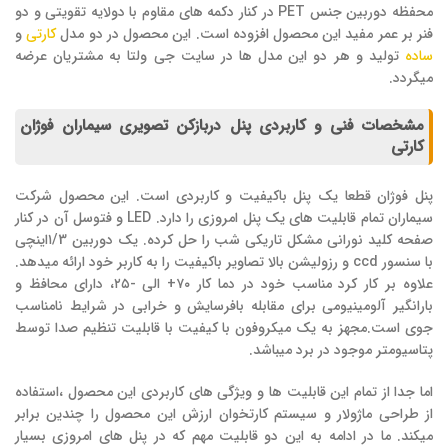
محفظه دوربین جنس PET در کنار دکمه های مقاوم با دولایه تقویتی و دو
فنر بر عمر مفید این محصول افزوده است. این محصول در دو مدل
کارتی
و
ساده
تولید و هر دو این مدل ها در سایت جی ولتا به مشتریان عرضه
میگردد.
مشخصات فنی و کاربردی پنل دربازکن تصویری سیماران فوژان
کارتی
پنل فوژان قطعا یک پنل باکیفیت و کاربردی است. این محصول شرکت
سیماران تمام قابلیت های یک پنل امروزی را دارد. LED و فتوسل آن در کنار
صفحه کلید نورانی مشکل تاریکی شب را حل کرده. یک دوربین ۱/3اینچی
با سنسور ccd و رزولیشن بالا تصاویر باکیفیت را به کاربر خود ارائه میدهد.
علاوه بر کار کرد مناسب خود در دما کار ۷۰+ الی -۲۵، دارای محافظ و
بارانگیر آلومینیومی برای مقابله با‌فرسایش و خرابی در شرایط نامناسب
جوی است.مجهز به یک میکروفون با کیفیت با قابلیت تنظیم صدا توسط
پتاسیومتر موجود در برد میباشد.
اما جدا از تمام این قابلیت ها و ویژگی های کاربردی این محصول ،استفاده
از طراحی ماژولار و سیستم کارتخوان ارزش این محصول را چندین برابر
میکند. ما در ادامه به این دو قابلیت مهم که در پنل های امروزی بسیار