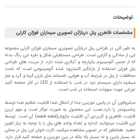
توضیحات
مشخصات ظاهری پنل دربازکن تصویری سیماران فوژان کارتی
به طور کلی در طراحی پنل دربازکن تصویری سیماران فوژان کارتی مجموعه
ایی از سادگی و کارایی است. طراحی مستطیلی شکل و نقره ایی رنگ بدنه
که از جنس آلومینیوم یکپارچه و آبکاری شده دارد. از مزیت های طراحی
پنل فوژان استفاده از بارانگیر اکسترود شده آلومینیومی است که باعث
محافظت از پنل در شرایط آب و هوایی نامساعد مثل باران،گرما و گرد و غبار
میشود.دارای سیستم دید در شب با استفاده از LED در کنار صفحه کلید
نورانی جهت سهولت استفاده در شب است.
میکروفون آن در پایین دوربین جدا از انتقال صدا قابلیت تنظیم صدا توسط
پتاسیومتر را دارد.نصب این محصول به صورت توکار است و مهم ترین
قابلیت‌ ظاهری و کاربردی آن قابلیت ماژولار(قطعه قطعه) آن است. توسط
این قابلیت میتوانید اندازه و تعداد واحد های پنل را با توجه به نیاز تغییر
دهید. همانطور که در تصویر مشاهده میکنید، کارت خوان این پنل در محلی
نه بسیار پایین و نه بسیار بالا بلکه در بین دوربین و صفحه کلید قرار دارد.