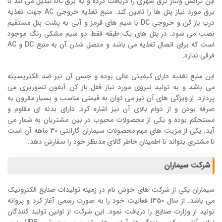
این ترانس ولتاژ برق شهری را دریافت کرده و به برق DC تبدیل می کند تا
برق مورد نیاز پنل ها را تامین کند. منبع تغذیه خروجی AC جهت تغذیه
درب باز کن و خروجی DC با سیم های قرمز و آبی به پشت پنل مستقیم
نصب می شود. در پنل های یک طبقه فقط دو سیم مشکی رنگ موجود
است که برای اتصال تغذیه می باشد و متصل شدن آن به منبع DC و AC
فرقی ندارد.
این منبع تغذیه دارای کیفیتی عالی بوده و جنس آن نیز ضد الکتریسیته
می باشد و به تولید نیروی مورد نیاز قفل باز کن آیفون تصوریری می
پردازد. از ویژگی های آن نیز می توان به قیمتی مناسب و بسیار مقرون به
صرفه بودن و از دوام بالای آن نیز اشاره کرد. دارای بدنه ای مقاوم و
مستحکم بوده و یکی از محصولات محبوب در بین مشتریان به شمار می
آید. یکی از مزیت های مهم محصولات سیماران گارانتی 30 ماهه آن است
تا مشتری بتواند تا اطمینان خاطر کالای مدنظر خود را سفارش دهد.
شرکت سیماران
سیماران یکی از شرکت های خوش نام در زمینه تولیدات صنایع الکترونیک
می باشد. از سال 1350 فعالیت خود را به صورت رسمی آغاز کرد و پروانه
تولید از وزارت صنایع را دریافت نمود. این شرکت از اولین تولید کنندگان