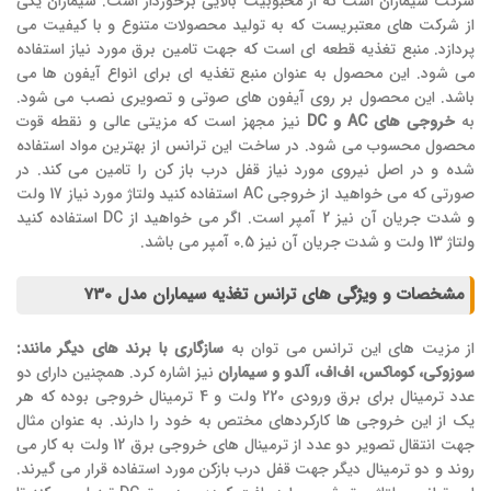
شرکت سیماران است که از محبوبیت بالایی برخوردار است. سیماران یکی
از شرکت های معتبریست که به تولید محصولات متنوع و با کیفیت می
پردازد. منبع تغذیه قطعه ای است که جهت تامین برق مورد نیاز استفاده
می شود. این محصول به عنوان منبع تغذیه ای برای انواع آیفون ها می
باشد. این محصول بر روی آیفون های صوتی و تصویری نصب می شود.
به
خروجی های AC و DC
نیز مجهز است که مزیتی عالی و نقطه قوت
محصول محسوب می شود. در ساخت این ترانس از بهترین مواد استفاده
شده و در اصل نیروی مورد نیاز قفل درب باز کن را تامین می کند. در
صورتی که می خواهید از خروجی AC استفاده کنید ولتاژ مورد نیاز 17 ولت
و شدت جریان آن نیز 2 آمپر است. اگر می خواهید از DC استفاده کنید
ولتاژ 13 ولت و شدت جریان آن نیز 0.5 آمپر می باشد.
مشخصات و ویژگی های ترانس تغذیه سیماران مدل 730
از مزیت های این ترانس می توان به
سازگاری با برند های دیگر مانند:
سوزوکی، کوماکس، اف‌اف، آلدو و سیماران
نیز اشاره کرد. همچنین دارای دو
عدد ترمینال برای برق ورودی 220 ولت و 4 ترمینال خروجی بوده که هر
یک از این خروجی ها کارکردهای مختص به خود را دارند. به عنوان مثال
جهت انتقال تصویر دو عدد از ترمینال های خروجی برق 12 ولت به کار می
روند و دو ترمینال دیگر جهت قفل درب بازکن مورد استفاده قرار می گیرند.