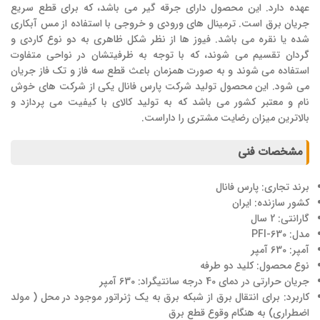
عهده دارد. این محصول دارای جرقه گیر می باشد، که برای قطع سریع
جریان برق است. ترمینال های ورودی و خروجی با استفاده از مس آبکاری
شده یا نقره می باشد. فیوز ها از نظر شکل ظاهری به دو نوع کاردی و
گردان تقسیم می شوند، که با توجه به ظرفیتشان در نواحی متفاوت
استفاده می شوند و به صورت همزمان باعث قطع سه فاز و تک فاز جریان
می شود. این محصول تولید شرکت پارس فانال یکی از شرکت های خوش
نام و معتبر کشور می باشد که به تولید کالای با کیفیت می پردازد و
بالاترین میزان رضایت مشتری را داراست.
مشخصات فنی
برند تجاری: پارس فانال
کشور سازنده: ایران
گارانتی: 2 سال
مدل: PFI-630
آمپر: 630 آمپر
نوع محصول: کلید دو طرفه
جریان حرارتی در دمای 40 درجه سانتیگراد: 630 آمپر
کاربرد: برای انتقال برق از شبکه برق به یک ژنراتور موجود در محل ( مولد
اضطراری) به هنگام وقوع قطع برق