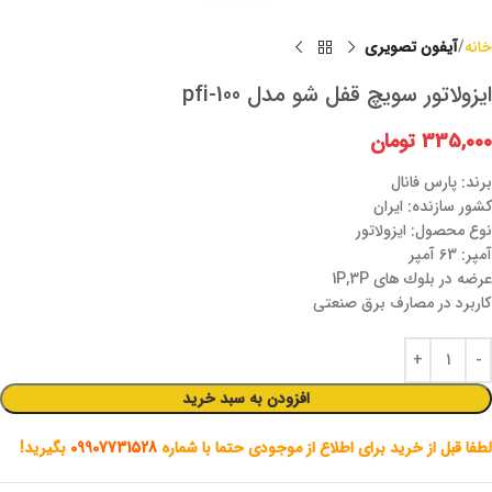
خانه
آیفون تصویری
ایزولاتور سویچ قفل شو مدل pfi-100
335,000
تومان
برند: پارس فانال
کشور سازنده: ایران
نوع محصول: ایزولاتور
آمپر: 63 آمپر
عرضه در بلوك های 1P,3P
كاربرد در مصارف برق صنعتی
افزودن به سبد خرید
لطفا قبل از خرید برای اطلاع از موجودی حتما با شماره
09907731528
بگیرید!