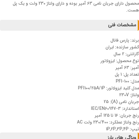
محصول دارای جریان نامی 63 آمپر بوده و دارای ولتاژ 230 ولت و یک پل
هست.
مشخصات فنی
برند: پارس فانال
کشور سازنده: ایران
گارانتی: 2 سال
نوع محصول: ایزولاتور
آمپر: 63 آمپر
تعداد پل: 1 پل
مدل: PFI-100
مدل کلید ایزولاتور: PFI100/25A/1P
ولتاژ: 230V
جریان نامی (A): 25
استاندارد: IEC/EN60947-3
رنج جریان: 16 تا 125 آمپر
رنج ولتاژ عملکرد: 230/400 ولت AC
تیپ: 1P,2P,3P,4P
ویژگی های بارز