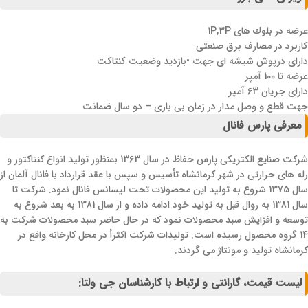
عرضه در بلوك های 1P,3P
كاربرد در مصارف برق صنعتی
دارای درپوش شيشه ای جهت •بازديد وضعيت كنتاكت
عرضه تا 100 آمپر
دارای جریان 63 آمپر
جهت قطع و وصل مدار در زمان بی باری – دو سال ضمانت
معرفی پارس فانال
شرکت صنایع الکتریکی پارس حفاظ در سال 1363 بمنظور تولید انواع کنتاکتور و
رله های حرارتی در شهر کرمانشاه تأسیس و سپس با عقد قرارداد با فانال آلمان از
سال 1375 شروع به تولید این محصولات تحت لیسانس فانال نمود. شرکت تا
سال 1381 به روال قبل به تولید خود ادامه داده و از سال 1381 به بعد شروع به
توسعه و افزایش سبد محصولات نمود که در حال حاضر سبد محصولات شرکت به
14 گروه محصول رسیده است. تولیدات شرکت اکثرأ در محل کارخانه واقع در
کرمانشاه تولید و مونتاژ می گردند.
لیست قیمت، گارانتی و ارتباط با کارشناسان جی ولتا: