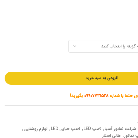
افزودن به سبد خرید
دی حتما با شماره
09907731528
بگیرید!
شرکت نمانور آسیا
,
لامپ LED
,
لامپ حبابی LED
,
لوازم روشنایی
,
نمانور
,
هالی استار