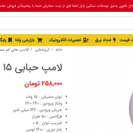
لاع ثانوی بدلیل نوسانات سنگین بازار لطفا قبل از ثبت سفارش حتما با پشتیبانان فروش تما
 قیمت
امداد برق
تعمیرات الکترونیک
بازارجی ولتا
پایگ
خانه
روشنایی
لامپ های کم م
لامپ حبابی ۱۵ وات نمانور
258,000
تومان
توان مصرفی : 15 وات
ولتاژ ورودی : 240-220
جریان ورودی : 136 میلی امپر
فرکانس : 50 هرتز
ضریب توان : 0.5
شار نوری : 1400 لومن