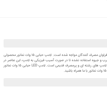
لامپ های LED از جمله لامپ های کم مصرف و پر کاربرد هستند که به دلیل صرفه جویی در هزینه برق مصرفی و ایجاد نور یکنواخت و بدون پرش با استقبال فراوان مصرف کنندگان مواجه شده است. لامپ حبابی ۱۵ وات نمانور محصولی
این لامپ از عناصر مضری مانند سرب و جیوه استفاده نشده تا در صورت آسیب فیزیکی به لامپ، این عناصر در
را اخذ کند. لامپ 15 وات نمانور جایگزین بسیار مناسبی برای لامپ های رشته ای و پرمصرف قدیمی است. لامپ LED حبابی ۱۵ وات نمانور