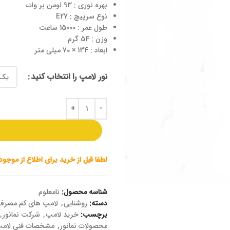
بهره نوری : 93 لومن بر وات
نوع سرپیچ : E27
طول عمر : 15000 ساعت
وزن : 54 گرم
ابعاد : 134 × 70 میلی متر
نور لامپ را انتخاب کنید
لطفا قبل از خرید برای اطلاع از موجو
شناسه محصول:
نامعلوم
دسته:
روشنایی
,
لامپ های کم مصرف
برچسب:
خرید لامپ
,
شرکت نمانور
,
محصولات نمانور
,
مشخصات فنی لامپ 