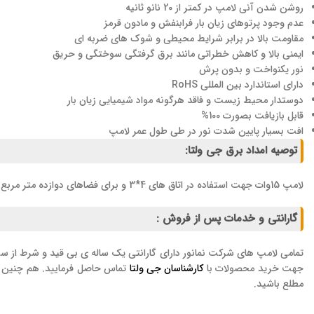
روشن شدن آنی لامپ در کمتر از 20 نانو ثانیه
عدم وجود پرتوهای زیان بار فرابنفش و مادون قرمز
مقاومت بالا در برابر شرایط محیطی و شوک های ضربه ای
ایمنی بالا و کاهش خطراتی مانند برق گرفتگی سوختگی و حریق
نور یکنواخت و بدون پرش
دارای استاندارد بین المللی RoHS
دوستدار محیط زیست و فاقد هرگونه مواد شیمیایی زیان بار
قابل بازیافت بصورت 100%
افت بسیار پایین شدت نور در طی طول عمر لامپ
توصیه امداد برق جی ولتا:
لامپ 15وات جهت استفاده در اتاق های 4*3 و برای فضاهای دوازده متر مربع مناسب است.
گارانتی و خدمات پس از فروش :
تمامی لامپ های شرکت نمانور دارای گارانتی یک ساله ی بی قید و شرط از س
جهت خرید محصولات با
کارشناسان جی ولتا
تماس حاصل فرمایید. هم چنین م
مطلع باشید.