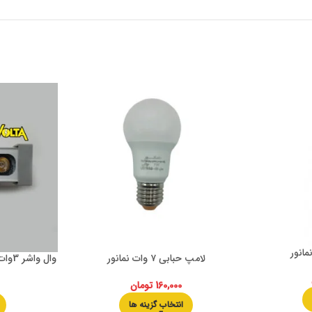
لامپ حبابی ۷ وات نمانور
وال واشر 3وات پارس شهاب مدل(lal eco)
160,000
تومان
انتخاب گزینه ها