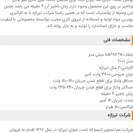
وتاخیر بر روی این محصول وجود دارد, زمان تاخیر آن 4 دقیقه می باشد.جنس
این وسیله از پلاستیک است که در همین راستا شرکت تیراژه با به کارگیری
بهترین مواد اولیه و استفاده از نیروی کاری مجرب توانسته محصولاتی با کیفیت
مناسب و دارای استاندارد را تولید و به بازار روانه کند.
مشخصات فنی
ابعاد:160*88*105 میلی متر
مدل 7001
گارانتی:2 سال تیراژه
توان خروجی:3800 ولت آمپر
حداقل ولتاژ برای قطع شدن جریان:170-180 ولت
حداکثر ولتاژ برای قطع شدن جریان:240-245 ولت
زمان تاخیر:4 دقیقه
شدت جریان:16 آمپر
فرکانس:50 هرتز
شرکت تیراژه
شرکت صبا تصویر کیمیا که تحت عنوان تیراژه در سال ۱۳۹۷ اقدام به فروش