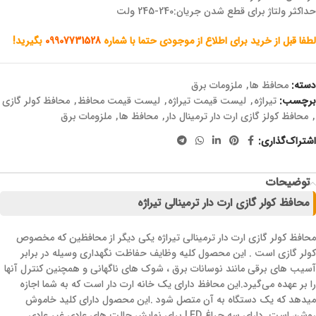
حداکثر ولتاژ برای قطع شدن جریان:240-245 ولت
لطفا قبل از خرید برای اطلاع از موجودی حتما با شماره
09907731528
بگیرید!
دسته:
محافظ ها
,
ملزومات برق
برچسب:
تیراژه
,
لیست قیمت تیراژه
,
لیست قیمت محافظ
,
محافظ کولر گازی
,
محافظ کولز گازی ارت دار ترمینال دار
,
محافظ ها
,
ملزومات برق
اشتراک‌گذاری:
توضیحات
محافظ کولر گازی ارت دار ترمینالی تیراژه
محافظ کولر گازی ارت دار ترمینالی تیراژه یکی دیگر از محافظین که مخصوص
کولر گازی است . این محصول کلیه وظایف حفاظت نگهداری وسیله در برابر
آسیب های برقی مانند نوسانات برق ، شوک های ناگهانی و همچنین کنترل آنها
را بر عهده می‌گیرد.این محافظ دارای یک خانه ارت دار است که به شما اجازه
میدهد که یک دستگاه به آن متصل شود .این محصول دارای کلید خاموش
روشن است. دارای سه چراغ LED برای نمایش حالت های عادی غیر عادی