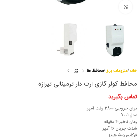
برای بزرگنمایی کلیک کنید
خانه
ملزومات برق
محافظ ها
محافظ کولر گازی ارت دار ترمینالی تیراژه
تماس بگیرید
توان خروجی:3800 ولت آمپر
مدل 7001
زمان تاخیر:4 دقیقه
شدت جریان:16 آمپر
فرکانس:50 هرتز