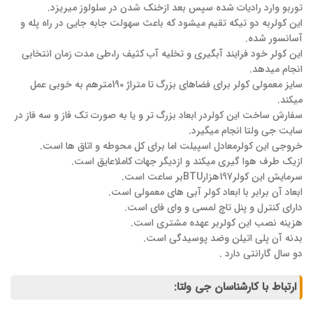
توربو وارد رادیات شده سپس بعد ازخنک شدن در سلولوز میریزد.
این کولربه دو تیکه تقیم میشود که باعث سهولت جابه جایی در راه پله و
آسانسور شده.
این کولر خود فرایند آبگیری و تخلیه آب کثیف را،طی مدت زمان انتخابی
انجام میدهد.
سایز معمولی کولر برای فضاهای بزرگ تا متراژ 190مترهم به خوبی عمل
میکند.
سفارش ساخت این کولردر ابعاد بزرگ تر و یا به صورت تک فاز و سه فاز در
سایت جی ولتا انجام میگیرد.
خروجی این کولرمعادل اسپیلت اما برای کل محوطه و اتاق ها است.
ازیک طرف هوا گیری میکند و ازدیگر جهات کاملاعایق است.
سرمایش این کولر197هزارBTUبر ساعت است.
ابعاد آن برابر با ابعاد کولر آبی های معمولی است.
دارای کنترل و پنل تاچ لمسی و وای فای است.
هزینه نصب این کولربر عهده مشتری است.
بدنه آن پلی اتیلن وضد پوسیدگی است.
دو سال گارانتی دارد .
ارتباط با کارشناسان جی ولتا: