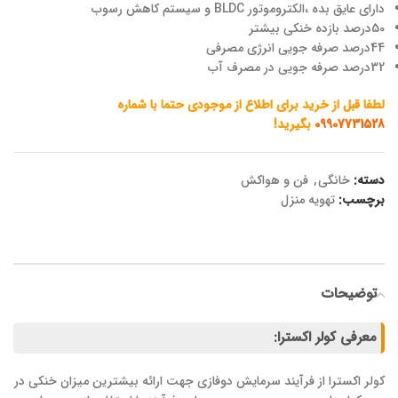
دارای عایق بده ،الکتروموتور BLDC و سیستم کاهش رسوب
50درصد بازده خنکی بیشتر
44درصد صرفه جویی انرژی مصرفی
32درصد صرفه جویی در مصرف آب
لطفا قبل از خرید برای اطلاع از موجودی حتما با شماره
09907731528
بگیرید!
دسته:
خانگی
,
فن و هواکش
برچسب:
تهویه منزل
توضیحات
معرفی کولر اکسترا:
کولر اکسترا از فرآیند سرمایش دوفازی جهت ارائه بیشترین میزان خنکی در