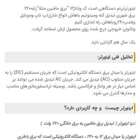
اینورترترنم دستگاهی است ک ولتاژ12 “برق ماشین مثلا”رابه220
برق شهری تبدیل کنه ومیتونیم باهاش انواع شارژرلپ تاپ وموبایل
ولامپ220روباهاش راه اندازی کنیم
وتاتوان خروجی درج شده روی محصول ازش اسفاده گرفت.
یک سال هم گارانتی داره.
تخلیل فنی اینورتر:
اینورتر یا مبدل برق دستگاه الکترونیکی است که جریان مستقیم (DC) را به
جریان متناوب (AC) تبدیل می کند. جریان AC تبدیل شده می توانند بر
اساس نیاز در هر ولتاژ و فرکانسی باشد. بوسیله ترانسفورماتورهای مناسب
و مدارها کنترل می شود.
اینورتر
چیست و چه کاربردی دارد؟
تنها
اینورتر
(
تبدیل برق ماشین به برق خانگی 220 ولت
)
اینورتر یا مبدل برق 12 به 220 ، دستگاه الکترونیکی است که برق باطری