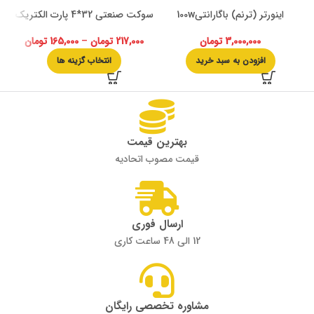
اینورتر (ترنم) باگارانتی100w
سوکت صنعتی 32*4 پارت الکتریک
ج
3,000,000
تومان
217,000
تومان
–
165,000
تومان
افزودن به سبد خرید
انتخاب گزینه ها
بهترین قیمت
قیمت مصوب اتحادیه
ارسال فوری
12 الی 48 ساعت کاری
مشاوره تخصصی رایگان