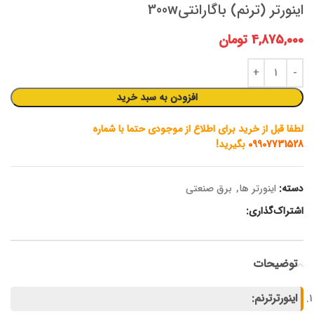
اینورتر (ترنم) باگارانتی300w
4,875,000
تومان
افزودن به سبد خرید
لطفا قبل از خرید برای اطلاع از موجودی حتما با شماره
09907731528
بگیرید!
دسته:
اینورتر ها
,
برق صنعتی
اشتراک‌گذاری:
توضیحات
اینورترترنم: