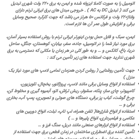
اتومبیل را به صورت کاملا ایزوله شده و ایمن به برق 220 ولت شهری تبدیل
می کند ( تبدیل DC به AC ) . خروجی مبدل های برق ایرانی ترنم دارای
ولتاژ220 ولت و فرکانس 50 هرتز می باشد که جهت کارکرد صحیح وسایل
برقی و افزایش طول عمر آن ها لازم است.
ایمن، سبک و قابل حمل بودن اینورتر ایرانی ترنم
با روش استفاده بسیار آسان،
برق مورد نیاز شما را در اتومبیل، جاده، سفر، بیابان، کوهستان، جنگل، ساحل
دریا، باغ، کانکس و … و به طور کلی در هر زمان یا مکانی که دسترسی به برق
شهری ندارید جهت استفاده های زیر تأمین می کند :
جهت تأمین روشنایی ( روشن کردن همزمان تمامی لامپ های مورد نیاز یک
منزل )
استفاده از انواع وسایل برقی مانند لامپ، پروژکتور، یخچال، تلویزیون،
کامپیوتر، چای ساز، پنکه، سشوار، ریش تراش، اتو، آبمیوه گیری و مخلوط کن،
چرخ گوشت، کباب پز برقی، دستگاه های صوتی و تصویری، پمپ آب، بخاری
برقی و …
استفاده از انواع شارژرها( تلفن همراه، لپ تاپ، تبلت، انواع دوربین های
عکاسی و فیلمبرداری، انواع پلیرها و … )
استفاده از انواع ابزارهای صنعتی مانند دریل، سنگ فرز و …
تأمین کننده برق اضطراری ساختمان در زمان قطعی برق جهت استفاده از
روشنایی، وسایل برقی و راه اندازی سیستم های امنیتی