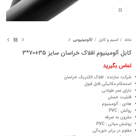
برای بزرگنمایی کلیک کنید
خانه
سیم و کابل
آلومینیومی
کابل آلومینیوم افلاک خراسان سایز 35+70*3
تماس بگیرید
شرکت سازنده : افلاک الکتریک خراسان
ﺍﺳﺘﺤﻜﺎﻡ مکانیکی ﻗﺎﺑﻞ ﻗﺒﻮﻝ
دارای عمر طولانی
قابلیت خمش
هادی : آلومینیوم
روکش : PVC
مقرون به صرفه
پوشش میانی : PVC
ﻣﻘﺎﻭم در برابر ﺧﻮﺭﺩگی