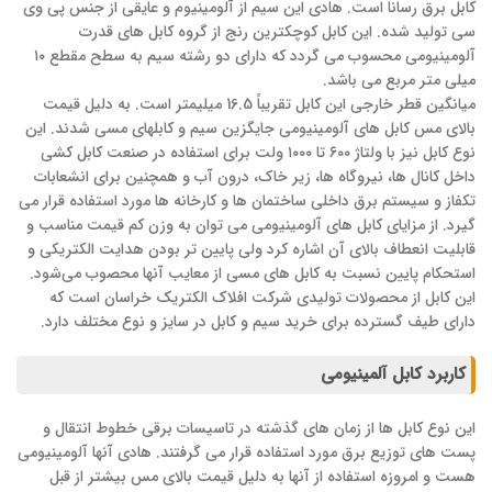
کابل برق رسانا است. هادی این سیم از آلومینیوم و عایقی از جنس پی وی
سی تولید شده. این کابل کوچکترین رنج از گروه کابل های قدرت
آلومینیومی محسوب می گردد که دارای دو رشته سیم به سطح مقطع ۱۰
میلی متر مربع می باشد.
میانگین قطر خارجی این کابل تقریباً 16.5 میلیمتر است. به دلیل قیمت
بالای مس کابل های آلومینیومی جایگزین سیم و کابلهای مسی شدند. این
نوع کابل نیز با ولتاژ ۶۰۰ تا ۱۰۰۰ ولت برای استفاده در صنعت کابل کشی
داخل کانال ها، نیروگاه ها، زیر خاک، درون آب و همچنین برای انشعابات
تکفاز و سیستم برق داخلی ساختمان ها و کارخانه ها مورد استفاده قرار می
گیرد. از مزایای کابل های آلومینیومی می توان به وزن کم قیمت مناسب و
قابلیت انعطاف بالای آن اشاره کرد ولی پایین تر بودن هدایت الکتریکی و
استحکام پایین نسبت به کابل های مسی از معایب آنها محصوب می‌شود.
این کابل از محصولات تولیدی شرکت افلاک الکتریک خراسان است که
دارای طیف گسترده برای خرید سیم و کابل در سایز و نوع مختلف دارد.
کاربرد کابل آلمینیومی
این نوع کابل ها از زمان های گذشته در تاسیسات برقی خطوط انتقال و
پست های توزیع برق مورد استفاده قرار می گرفتند. هادی آنها آلومینیومی
هست و امروزه استفاده از آنها به دلیل قیمت بالای مس بیشتر از قبل