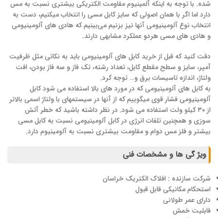
شده. با توجه به اینکه آلمینیوم مقاومت الکتریکی بیشتری نسبت به مس
دارد اما اگر با همان اصولی که سایز کابل مسی را انتخاب میکنیم، دست به
انتخاب نوع آلومینیومی آنها نیز بزنیم می‌بینیم که هادی های آلومینیومی
و هادی های مسی هردو عملکرد مشابهی دارند.
دقت کنید که قبل از خرید کابل های آلومینیومی باید به نکاتی مثل ظرفیت
آمپر، سایز و سطح مقطع کابل، تعداد رشته، تک فاز و سه فاز بودن، افت
ولتاژ، اندازه تاسیسات برق و… توجه کرد.
به کابل های آلومینیومی که در مورد های بالا استفاده می شود کابل
آلومینیومی فشار قوی میگوییم که از آنها در سیستمهای با ولتاژ اسمی بالاتر
از ۳۰ کیلو ولت استفاده می شود. در نظر داشته باشید که خطر آتش
سوزی و همچنین تلفات انرژی در کابل آلومینیومی نسبت به کابل مسی
بیشتر و فلز مس دوام و مقاومت بیشتری نسبت به آلومینیوم دارد.
ویژ گی ها و مشخصات فنی
شرکت سازنده : افلاک الکتریک خراسان
ﺍﺳﺘﺤﻜﺎﻡ مکانیکی ﻗﺎﺑﻞ ﻗﺒﻮﻝ
دارای عمر طولانی
قابلیت خمش