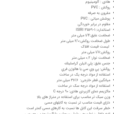
هادی : آلومینیوم
روکش : PVC
مقرون به صرفه
پوشش میانی : PVC
ﻣﻘﺎﻭم در برابر ﺧﻮﺭﺩگی
استاندارد: ISIRI 3569-1
ضخامت عایق:1/4 میلی متر
طول ضخامت روکش:2/0 میلی متر
لیست قیمت افلاک
روکش:1/8 میلی متر
ضخامت نوار: 0.2 میلی متر
جنس عایق: پلي اتيلن كراسلينك
روکش: پي وي سي يا هالوژن فري
استفاده از مواد درجه یک در ساخت
میانگین قطر خارجی: 36/6 میلی متر
استفاده از مواد درجه سک در ساخت
ماکزیمم دمای کاربردی هادی: 90 درجه C
وزن سبک تر مناسب برای استفاده در متراژ های بالا
دارای قیمت مناسب تر نسبت به کابلهای مسی
خطر سرقت این کابل ها نسبت به کارهای مسی کمتر است
لایه داخلی: نوارپيچي با پلي پروپلين يا اكسترود پي وي سي