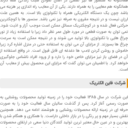
همانگونه که سنسور ها نیز نقشی در آسان نمودن سبک زندگی شما دارند
همانگونه هم معایبی را به همراه دارند. یکی از آن معایب راه اندازی پر هزینه می
باشد چون یک دستگاه الکتریکی همراه با تکنولوژی بالا است. به همین علت
ارزان نیست و در نتیجه مقرون به صرفه نیز نمی باشد. سنسور ها با کوچکترین
حرکتی فعال شده و در کوچکتریک مسائل ممکن است موجب آزار و اذیت شود.
نمی توان به صورت قطعی در مورد طول عمر نظر داد زیرا با استفاده زیاد از نور
چراغ هایی با تکنولوژی بالا تولید می شوند و در نتیجه ممکن است به سرعت
چراغ ها بسوزند. از مزایای آن می توان به استفاده حتی در منزل اشاره کرد زیرا
خاموش و روشن کردن لامپ ها دغدغه ای قابل قبول است. در واقع استفاده از
آن در فضای باز نیز مزایای خاص خود را دارد و از ورود افراد ناشناس جلوگیری
خواهد کرد. با اطمینان می توان گفت که مزایای این محصول بیش از معایب آن
است.
شرکت فاین الکتریک
این شرکت در سال 1385 فعالیت خود را در زمینه تولید محصولات روشنایی به
صورت رسمی آغاز کرد. پس از گذشت سالیان سال فعالیت خود را به صورت
حرفه ای در زمینه ارائه محصولات روشنایی و هوشمند ادامه می دهد. همچنین
نقش بسیار مهم و پر رنگی را در بازار داخلی داراست. با همکاری و همگام شدن با
بهترین و در عین حال معتبر ترین تولید کنندگان دنیا سعی در ارتقای محصولات