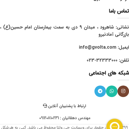
تماس باما
نشانی: شاهرود ، میدان 9 دی به سمت بیمارستان امام حسین(ع) ،
بازرگانی آمادنیرو
ایمیل: info@gvolta.com
تلفن: 32333000-023
شبکه های اجتماعی
ارتباط با پشتیبان آنلاین
مهندس دهقانیان : 09120810231
1399 © تمامی حقوق برای وبسایت جی ولتا محفوظ می باشد. کپی به هرشکل