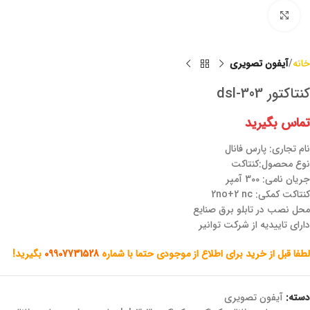
برای بزرگنمایی کلیک کنید
خانه
آیفون تصویری
کنتاکتور dsl-303
تماس بگیرید
نام تجاری: پارس فانال
نوع محصول:کنتاکت
جریان نامی: 300 آمپر
کنتاکت کمکی: 2no+2 nc
محل نصب در تابلو برق صنایع
دارای تاییدیه از شرکت توانیر
لطفا قبل از خرید برای اطلاع از موجودی حتما با شماره
09907731528
بگیرید!
دسته:
آیفون تصویری