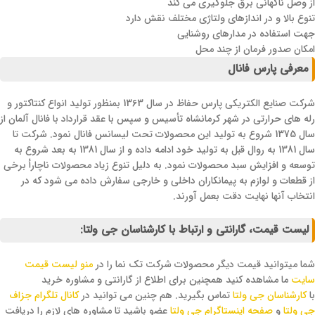
از وصل ناگهانی برق جلوگیری می کند
تنوع بالا و در اندازهای ولتاژی مختلف نقش دارد
جهت استفاده در مدارهای روشنایی
امکان صدور فرمان از چند محل
معرفی پارس فانال
شرکت صنایع الکتریکی پارس حفاظ در سال 1363 بمنظور تولید انواع کنتاکتور و
رله های حرارتی در شهر کرمانشاه تأسیس و سپس با عقد قرارداد با فانال آلمان از
سال 1375 شروع به تولید این محصولات تحت لیسانس فانال نمود. شرکت تا
سال 1381 به روال قبل به تولید خود ادامه داده و از سال 1381 به بعد شروع به
توسعه و افزایش سبد محصولات نمود. به دلیل تنوع زیاد محصولات ناچارأ برخی
از قطعات و لوازم به پیمانکاران داخلی و خارجی سفارش داده می شود که در
انتخاب آنها نهایت دقت بعمل آورند.
لیست قیمت، گارانتی و ارتباط با کارشناسان جی ولتا:
شما میتوانید قیمت دیگر محصولات شرکت تک نما را در
منو لیست قیمت
سایت
ما مشاهده کنید همچنین برای اطلاع از گارانتی و مشاوره خرید
با
کارشناسان جی ولتا
تماس بگیرید. هم چنین می توانید در
کانال تلگرام جزاف
جی ولتا
و
صفحه اینستاگرام جی ولتا
عضو باشید تا مشاوره های لازم را دریافت