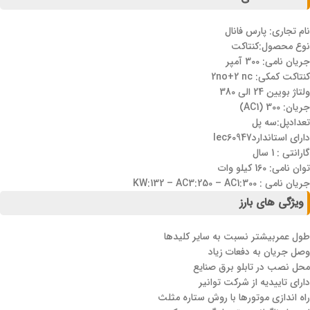
نام تجاری: پارس فانال
نوع محصول:کنتاکت
جریان نامی: 300 آمپر
کنتاکت کمکی: 2no+2 nc
ولتاژ بویین 24 الی 380
جریان: 300 (AC1)
تعدادپل:سه پل
دارای استانداردlec60947
گارانتی : 1 سال
توان نامی: 160 کیلو وات
جریان نامی : KW:132 – AC3:250 – AC1:300
ویژگی های بارز
طول عمربیشتر نسبت به سایر کلیدها
وصل جریان به دفعات زیاد
محل نصب در تابلو برق صنایع
دارای تاییدیه از شرکت توانیر
راه اندازی موتورها با روش ستاره مثلث