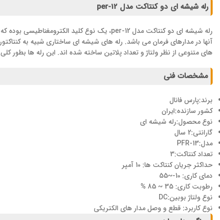
رله شیشه ای دو کنتاکت مدل per-12
رله شیشه ای دو کنتاکت مدل per-12، یک نوع کلی
آنها در مدارهای فرمان می باشد. رله های شیشه ای ساختاری شبیه به کنتاکتو
های متنوعی از نظر ولتاژ و تعداد پلاتین ساخته شده اند. این رله ها بطور ک
مشخصات فنی
برند:پارس فانال
کشور سازنده:ایران
نوع محصول:رله شیشه ای
گارانتی:2 سال
مدل:PFR-13
تعداد کنتاکت:3
حداکثر جریان کنتاکت ها: 10 آمپر
دمای کاری: 10-~55
رطوبت کاری: 35 ~ 85 %
نوع ولتاژ بوبین:DC
نوع کاربرد: قطع و وصل مدار های الکتریکی