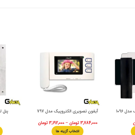
ل 1096
آیفون تصویری الکتروپیک مدل 797
پنل ل
ن
3,784,000
تومان
–
3,192,000
تومان
انتخاب گزینه ها