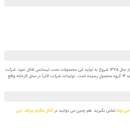
شرکت صنایع الکتریکی پارس حفاظ در سال 1363 بمنظور تولید انواع کنتاکتور و رله های حرارتی در شهر کرمانشاه تأسیس و سپس با عقد قرارداد با فانال آلمان از سال 1375 شروع به تولید این محصولات تحت لیسانس فانال نمود. شرکت
تا سال 1381 به روال قبل به تولید خود ادامه داده و از سال 1381 به بعد شروع به توسعه و افزایش سبد محصولات نمود که در حال حاضر سبد محصولات شرکت به 14 گروه محصول رسیده است. تولیدات شرکت اکثرأ در محل کارخانه واقع
جی ولتا
تماس بگیرید. هم چنین می توانید در
کانال تلگرام جزاف جی