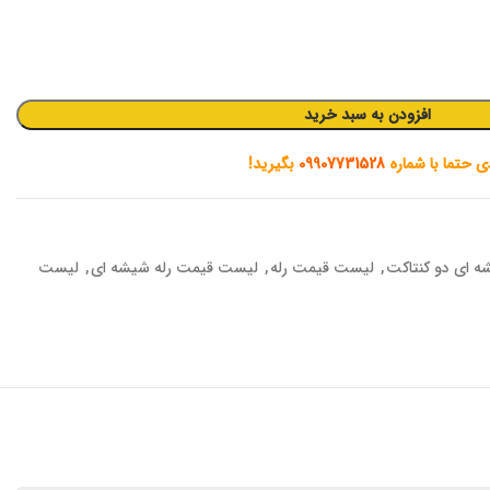
افزودن به سبد خرید
دی حتما با شماره
09907731528
بگیرید!
ه ای دو کنتاکت
,
لیست قیمت رله
,
لیست قیمت رله شیشه ای
,
لیست