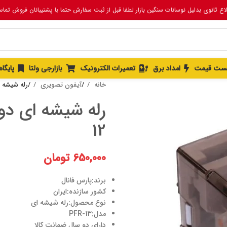
لاع ثانوی بدلیل نوسانات سنگین بازار لطفا قبل از ثبت سفارش حتما با پشتیبانان فروش تما
ست قیمت
امداد برق
تعمیرات الکترونیک
بازارجی ولتا
پایگا
خانه
آیفون تصویری
رله شیشه ای
12
650,000
تومان
برند:پارس فانال
کشور سازنده:ایران
نوع محصول:رله شیشه ای
مدل:PFR-13
دارای دو سال ضمانت کالا