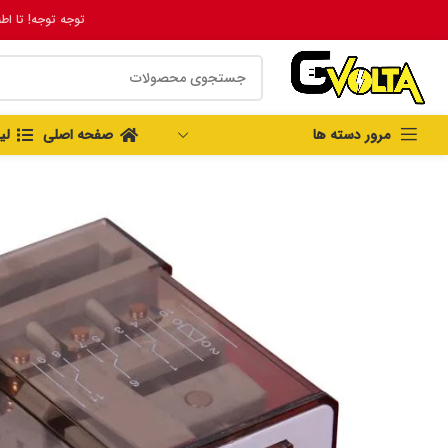
توجه توجه! تا اط
مرور دسته ها
صفحه اصلی
لی