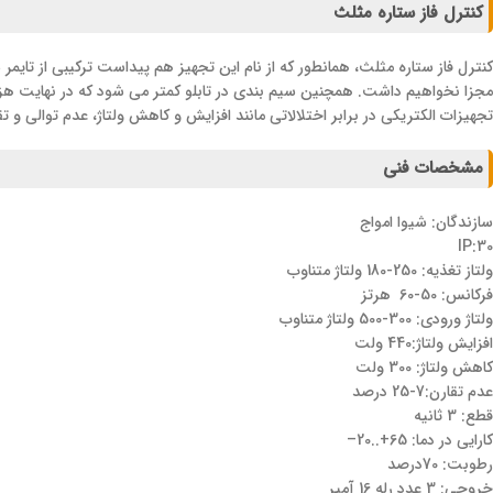
کنترل فاز ستاره مثلث
کنترل فاز ستاره مثلث، همانطور که از نام این تجهیز هم پیداست ترکیبی از تایمر س
مجزا نخواهیم داشت. همچنین سیم بندی در تابلو کمتر می شود که در نهایت هزین
تجهیزات الکتریکی در برابر اختلالاتی مانند افزایش و کاهش ولتاژ، عدم توالی و 
مشخصات فنی
سازندگان: شیوا امواج
IP:30
ولتاز تغذیه: 250-180 ولتاژ متناوب
فرکانس: 50-60 هرتز
ولتاژ ورودی: 300-500 ولتاژ متناوب
افزایش ولتاژ:440 ولت
کاهش ولتاژ: 300 ولت
عدم تقارن:7-25 درصد
قطع: 3 ثانیه
کارایی در دما: 65+..20–
رطوبت: 70درصد
خروجی: 3 عدد رله 16 آمپر