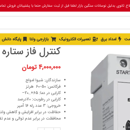
لاع ثانوی بدلیل نوسانات سنگین بازار لطفا قبل از ثبت سفارش حتما با پشتیبانان فروش تما
خانه
برق صنعتی
کنترلرها
کنترل فاز 
مت
امداد برق
تعمیرات الکترونیک
بازارجی ولتا
پایگاه دانش
کنترل فاز ستاره
4,000,000
تومان
سازندگان: شیوا امواج
فرکانس: 50-60 هرتز
کارایی در دما: 65+..20–
کارایی در رطوبت: 70درصد
خروجی: 3 عدد رله 16 آمپر
حفاظت در برابر افزایش و کاهش ولتا
محافظت در برابر عدم توالی و عدم تقا