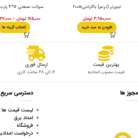
اینورتر (ترنم) باگارانتی200w
سوکت صنعتی 16*4 پارت الکتریک
3,950,000
تومان
175,000
تومان
–
136,000
افزودن به سبد خرید
انتخاب گزینه ها
بهترین قیمت
ارسال فوری
قیمت مصوب اتحادیه
12 الی 48 ساعت کاری
مجوز ها
دسترسی سریع
لیست قیمت ها
امداد برق
فروشگاه
درخواست امدادب