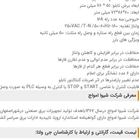
ابعاد برش تابلو: 51 * 76 میلی متر
ابعاد: 60*86*72 میلی متر
خروجی:سه عدد رله 16A
ولتاژ تغذیه: 180-250VAC /T-N /50-60Hz
زمان بین قطع رله ستاره و وصل رله مثلث: 50 میلی ثانیه
ویژگی های بارز
حفاظت در برابر افزایش و کاهش ولتاژ
محافظت در برابر عدم توالی و عدم تقارن فازها
حفاظت در برابر قطع هر کدام از فازها
دارای 6 عدد نشانگر برای اعلام
عدم تغییر پارامترها در اثر ضربات کنتاکتور تابلو
قابلیت کنترل با شاسی START و STOP یا کنترل به وسیله PLC به صورت وصل دائمپ
معرفی شرکت شیوا امواج
شرکت شیوا امواج درسال 1367باهدف تولید تجهیزات برق صنعتی درشهراصفهان تاسیس گردید.تمامی محصولات این شرکت دارای گواهینامه استاندارد اروپا می باشد. ضمانت رسمی 3ساله دردستور کار این شرکت است.
شرکت شیوا امواج دارای گواهینامه استاندارد اروپا، تاییدیه ادارات برق سراسر کشور وسازمان پژوهش علمی و
لیست قیمت، گارانتی و ارتباط با کارشناسان جی ولتا: