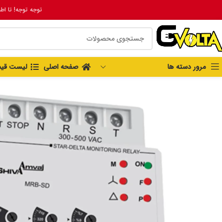
توجه توجه! تا اط
مرور دسته ها
صفحه اصلی
لیست قی