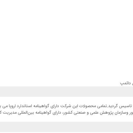
 صنعتی کشور، دارای گواهینامه بین‌المللی مدیریت کیفیت ISO 9001_2008 از موسسه MOODY INTERNATIONAL را