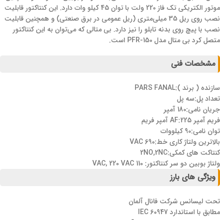
موتور الکتریکی تک فاز 220 ولت با توان 45 کیلو وات دارد. این کنتاکتور قابلیت
نصب روی ریل 35 میلی‌متری (ریل عمومی در برق صنعتی) و همچنین قابلیت
نصب با پیچ روی بدنه تابلو را نیز دارد. بی متالی که می‌توان به این کنتاکتور
متصل کرد بی متال مدل PFR-150 است.
مشخصات فنی
سازنده ( برند ):PARS FANAL
تعداد پل:سه پل
جریان نامی:180 آمپر
فریم آمپر AF:225 آمپر فریم
توان نامی:90 کیلووات
بالاترین ولتاژ کاری خط:690 VAC
کنتاکت های کمکی:2NO,2NC
ولتاژ بوبین دو سر کنتاکتور: 110 VAC, 220 VAC
ویژگی های بارز
تحت لیسانس شرکت فانال آلمان
مطابق با استاندارد IEC 60947