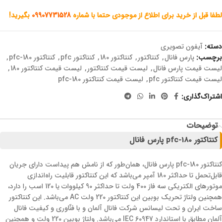
لطفا قبل از خرید برای اطلاع از موجودی حتما با شماره
09907731528
بگیرید!
دسته:
آیفون تصویری
برچسب:
پارس فانال
,
کنتاکتور
,
کنتاکتور 180
,
کنتاکتور pfc
,
کنتاکتور pfc-180
,
لیست قیمت پارس فانال
,
لیست قیمت کنتاکتور
,
لیست قیمت کنتاکتور 180
,
لیست قیمت کنتاکتور pfc
,
لیست قیمت کنتاکتور pfc-180
اشتراک‌گذاری:
توضیحات
کنتاکتور pfc-180 پارس فانال
کنتاکتور pfc-180 پارس فانال، همان‌طور که از نامش هم پیداست دارای جریان
قابل‌تحمل تا حداکثر 180 آمپر می‌باشد که این کنتاکتور قابلیت راه‌اندازی
موتورهای الکتریکی سه فاز 400 ولت تا حداکثر 90 کیلووات یا 120 اسب را دارد،
همچنین ولتاژ تحریک بوبین این کنتاکتور 220 ولت AC می‌باشد. این کنتاکتور
ساخت ایران و تحت لیسانس شرکت فانال آلمان و با فنّاوری و کیفیت فانال
آلمان مطابق با استاندارد IEC 60947 می‌باشد. ولتاژ بوبین 220 ولت و همچنین