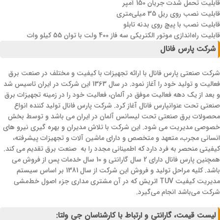
قابلیت تحمل شدت‌ جریان 150 آمپر
قابلیت نصب روی ریل 35 میلی‌متری
قابلیت نصب با پیچ روی بدنه تابلو
قابلیت راه‌اندازی موتور الکتریکی سه فاز 400 ولت با توان 55 کیلو وات
شرکت پارس فانال
شرکت صنعتی پارس فانال با ارائه تجهیزات با کیفیت و مختلف در صنعت برق
فعالیت و تولید خود را آغاز نمود. در سال 1363 این شرکت در ایران تاسیس شد
و بعد از یک دهه فعالیت موفق در آلمان، فعالیت خود را در زمینه تجهیزات برق
صنعتی تحت عنوانپارس فانال آغاز کرد. شرکت پارس فانال تولید کننده انواع
محصولات برق صنعتی تحت لیسانس آلمان در ایران می باشد و توسط بخش
خصوصی مدیریت می شود. این شرکت با تلاش مدیران و بهره گیری نیرو های
انسانی مجرب، متعهد و متخصص و دارای ماشین‌ آلات و تجهیزات پیشرفته،
کیفیتی منحصر به فرد دارد که اطمینانی مجدد را به صنعت برق تقدیم می کند.
همچنین پارس فانال دارای 2 سال گارانتی و 10 سال خدمات پس از فروش می
باشد. کلیه مراحل تولید و فروش این شرکت از سال 1381 بر اساس سیستم
مدیریت کیفیت TUV اتریش که در آن مشتری مداری جزء اصول خط‌مشی
شرکت می‌باشد انجام می‌گیرد.
لیست قیمت، گارانتی و ارتباط با کارشناسان جی ولتا: