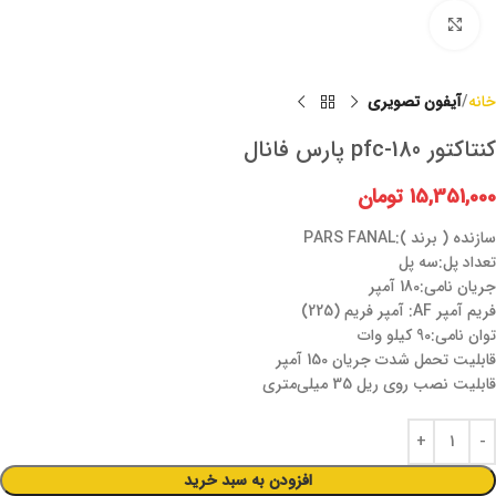
برای بزرگنمایی کلیک کنید
خانه
آیفون تصویری
کنتاکتور pfc-180 پارس فانال
15,351,000
تومان
سازنده ( برند ):PARS FANAL
تعداد پل:سه پل
جریان نامی:180 آمپر
فریم آمپر AF: آمپر فریم (225)
توان نامی:90 کیلو وات
قابلیت تحمل شدت‌ جریان 150 آمپر
قابلیت نصب روی ریل 35 میلی‌متری
افزودن به سبد خرید