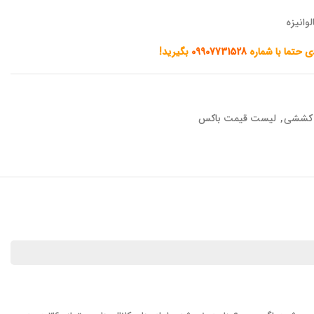
وانیزه
دی حتما با شماره
09907731528
بگیرید!
کششی
,
لیست قیمت باکس