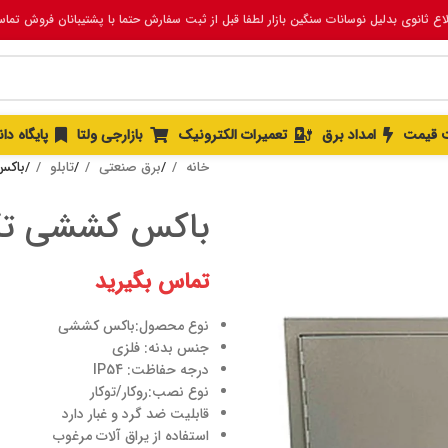
لاع ثانوی بدلیل نوسانات سنگین بازار لطفا قبل از ثبت سفارش حتما با پشتیبانان فروش تما
 قیمت
امداد برق
تعمیرات الکترونیک
بازارجی ولتا
پایگاه د
خانه
برق صنعتی
تابلو
باکس
باکس کششی تک
تماس بگیرید
نوع محصول:باکس کششی
جنس بدنه: فلزی
درجه حفاظت: IP54
نوع نصب:روکار/توکار
قابلیت ضد گرد و غبار دارد
استفاده از یراق آلات مرغوب