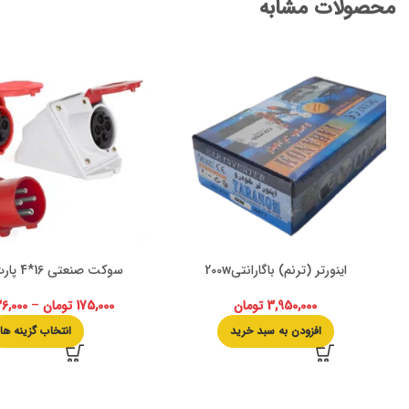
محصولات مشابه
اینورتر (ترنم) باگارانتی200w
سوکت صنعتی 16*4 پارت الکتریک
3,950,000
تومان
175,000
تومان
–
36,000
افزودن به سبد خرید
انتخاب گزینه ها