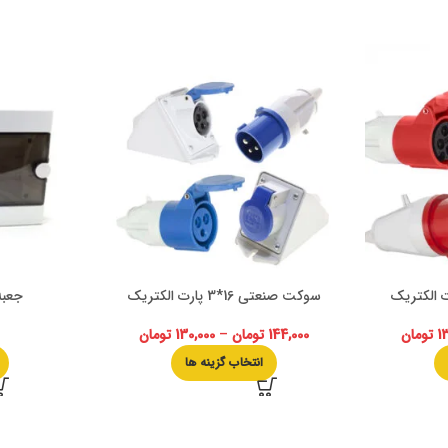
سوکت صنعتی 16*3 پارت الکتریک
جعبه فیوز
1
تومان
144,000
تومان
–
130,000
تومان
انتخاب گزینه ها