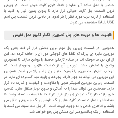
خاصی با مدل ساده آن ندارد و فقط دارای کارت خوان است. در پایینی
ترین قسمت پنل کارت خوانی قرار دارد تا بتوان بدون نیاز به کلید با
استفاده از کارت درب مورد نظر را باز نمود. در بالایی ترین قسمت پنل اسم
CALL USE مشاهده می شود.
قابلیت ها و مزیت های پنل تصویری تگدار کالیوز مدل نفیس
همچنین در قسمت زیرین پنل مهم ترین بخش قرار گر فته یعنی یک
دوربین دایره ای بزرگ که LED های کوچکی دور آن را احاطه کرده اند. این
ال ای دی ها موظف اند در هنگام تاریکی محیط را روشن سازند تا تصاویری
واضح را نمایش دهد. دوربین آن از کیفیت بالایی برخوردار است که
موجب نمایش تصاویری با کیفیت بالا و رزولوشن بالا می شود. همچنین
این دوربین می تواند به چهار طرف بچرخد و زاویه دید گسترده ای دارد. در
قسمت زیرین دوربین اسپیکر هایی با مقاومت و کیفیت و قدرت بالا قرار
دارد. همچنین می تواند صدا را به آسانی و بدون نویز منتقل سازد. شاسی
های پلاک دار زنگ نیز در زیر پنل قرار دارند که با توجه به تعداد واحد ها
تعدادشان متفاوت است. کلید های زنگ طوسی رنگ و مربعی شکل می
باشد و ظاهری خاص را به وجود آورده است. اگر پنل شما سوت می کشد با
استفاده از یک پتانسیومتر این مشکل پنل رفع خواهد شد.