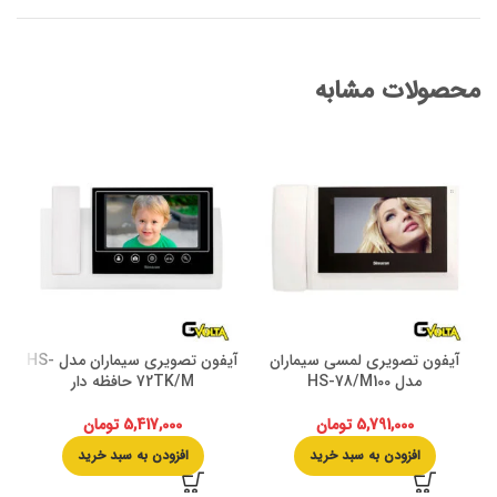
محصولات مشابه
آیفون تصویری لمسی سیماران
آیفون تصویری سیماران مدل HS-
مدل HS-78/M100
72TK/M حافظه دار
5,791,000
تومان
5,417,000
تومان
افزودن به سبد خرید
افزودن به سبد خرید