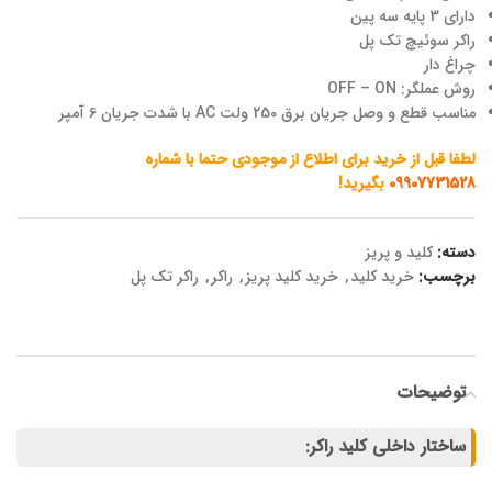
دارای 3 پایه سه پین
راکر سوئیچ تک پل
چراغ دار
روش عملگر: OFF – ON
مناسب قطع و وصل جریان برق 250 ولت AC با شدت جریان 6 آمپر
لطفا قبل از خرید برای اطلاع از موجودی حتما با شماره
09907731528
بگیرید!
دسته:
کلید و پریز
برچسب:
خرید کلید
,
خرید کلید پریز
,
راکر
,
راکر تک پل
توضیحات
ساختار داخلی کلید راکر: