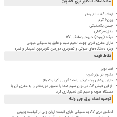
مشخصات کانکتور نری AV پلا:
ابعاد:۱*۵ سانتی‌متر
وزن:1 گرم
جنس:پلاستیکی
مدل:سرکابلی
درگاه (پورت) خروجی:مادگی AV
دارای مغزی فلزی جهت لحیم سیم و عایق پلاستیکی درونی
ویژه دستگاه‌های صوتی و تصویری دوربین تلویزیون اسپیکر و غیره
نقاط قوت:
ضد نویز
مقاوم در برار ضربه
دارای روکش پلاستیکی با ماندگاری و کیفیت بالا
از این فیش AV می‌توان سیم صدا یا تصویر موردنظر را به مغزی آن با
دستگاه هویه و سیم قلع لحیم‌کاری کرد
توصیه امداد برق جی ولتا:
کانکتور نری AV پلاستیکی دارای قیمت ارزان ولی از کیفیت پایینی