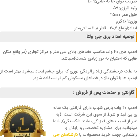
ضریب توان جا به جایی:0.9≤
رتبه انرژی:+A
طول عمر:25000
وزن:269گرم
ابعاد:ارتفاع ۲۰.۶ ، قطر ۱۱.۸ سانتی‌متر
توصیه امداد برق جی ولتا:
لامپ های 40 وات مناسب فضاهای بالای سی متر و مراکز تجاری (در واقع مکان
هایی که احتیاج به نور زیادی هست)میباشد.
به علت درخشندگی زیاد وآلودگی نوری که برای چشم ایجاد میشود بهتر است از
لامپ ها با توان بالا در فضاهای مسکونی کم تر استفاده شود.
گارانتی و خدمات پس از فروش :
لامپ 40 وات پارس شهاب دارای گارانتی یک ساله
ی بی قید و شرط از سوی این شرکت است. (به
غیر از آسیب های فیزیکی، مانند شکستگی). شما
میتوانید برای مشاوره تخصصی و رایگان و
راهنمایی جهت خرید محصولات با
کارشناسان جی