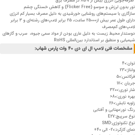
صرفه‌جویی انرژی بیش از %85 در مصرف برق
نور بدون لرزش و سوسو (Flicker Free) و کاهش خستگی چشم
سازگاری با سیستم‌های روشنایی خورشیدی به دلیل مصرف بسیار کم انرژی
دارای طول عمر بیش از25000 ساعت، 25 برابر لامپ‌های رشته‌ای و 3 برابر
لامپ‌های کم‌مصرف
دوستدار محیط زیست به دلیل عاری بودن از مواد سمی جیوه، سرب و گازهای
شیمیایی و منطبق بر استاندارد بین‌المللی RoHS
مشخصات فنی لامپ ال ای دی 40 وات پارس شهاب:
توان:40
ولتاژ:230
فرکانس:50
جریان :170
شار نوری:3200
بهره نوری:80<
زاویه تابش:260
رنگ نور:مهتابی و آفتابی
نوع سرپبچ:E27
نوع تکنولوژی:SMD
دمای کارکرد:20- الی 40+