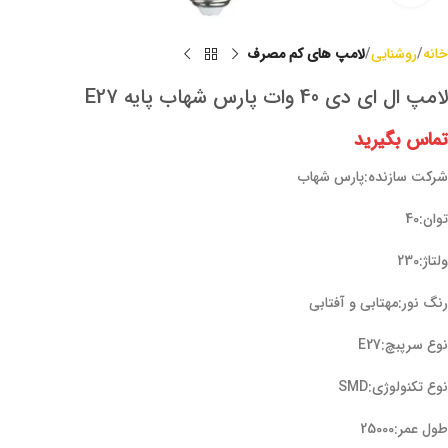
خانه
روشنایی
لامپ های کم مصرف
لامپ ال ای دی 40 وات پارس شهاب پایه E27
تماس بگیرید
شرکت سازنده:پارس شهاب
توان:40
ولتاژ:230
رنگ نور:مهتابی و آفتابی
نوع سرپبچ:E27
نوع تکنولوژی:SMD
طول عمر:25000