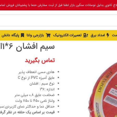
لاع ثانوی بدلیل نوسانات سنگین بازار لطفا قبل از ثبت سفارش حتما با پشتیبانان فروش تما
خانه
سیم و کابل
ساختمانی
سیم افشان 6*1البرز الک
مت
امداد برق
تعمیرات الکترونیک
بازارجی ولتا
پایگاه دانش
سیم افشان 6*1البرز الکتریک نور
تماس بگیرید
هادی مسی انعطاف پذیر
عایق آمیزه PVC از نوع C
نوع سیم : افشان
اندازه :6*1
ضخامت عایق 0.8 میلی متر
ولتاژ نامی 450 تا 750 ولت
حداقل دما و حداکثر دمای کاربردی:سیم منفی 30 تا مث
قیمت بر اساس یک حلقه در نظر گرف