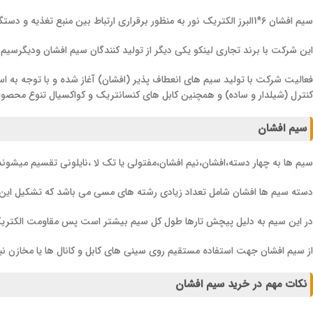
سیم افشان 6*1البرز الکتریک نور به منظور برقراری ارتباط بین منبع تغذیه و دستگاه مصرف کننده در مصارف مختلف استفاده می شود.این سیم از محصولات شرکت سیم و کابل البرز الکتریک با برند تجاری است.
این شرکت با برند تجاری لینکو یکی دیگر از تولید کنندگان سیم افشان ودیگرسیم و کابل های صنعتی و ساختمانی است.
فعالیت شرکت با تولید سیم های انعطاف پذیر (افشان) آغاز شده و با توجه به ا
کنترل (شیلدار و ساده) و همچنین کابل های کنسانتریک و کواکسیال تنوع محصولات را به بیش از 150 نوع محصول و ظرفیت تولید را بالغ بر 12000
سیم افشان
سیم ها به چهار دسته،افشان،نیم افشان،مفتولی یا تک لا ،نایلونی تقسیم میشوند
دسته سیم ها افشان شامل تعداد زیادی رشته های مسی می باشد که تشکیل این دس
در این سیم به دلیل پیچش تارها طول کل سیم بیشتر است پس مقاومت الکتریک
از سیم افشان جهت استفاده مستقیم روی سینی های کابل و کانال ها یا مخازن نبای
نکات مهم در خرید سیم افشان