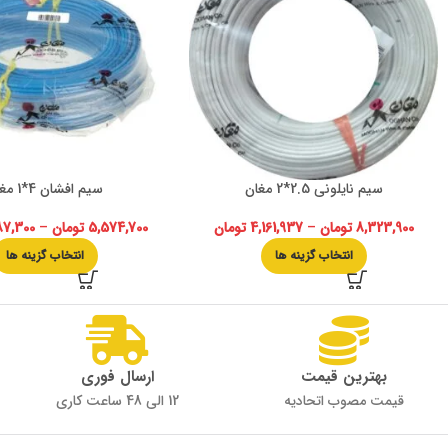
سیم نایلونی 2.5*2 مغان
سیم افشان 4*1 مغان
8,323,900
تومان
–
4,161,937
تومان
5,574,700
تومان
–
87,300
انتخاب گزینه ها
انتخاب گزینه ها
بهترین قیمت
ارسال فوری
قیمت مصوب اتحادیه
12 الی 48 ساعت کاری