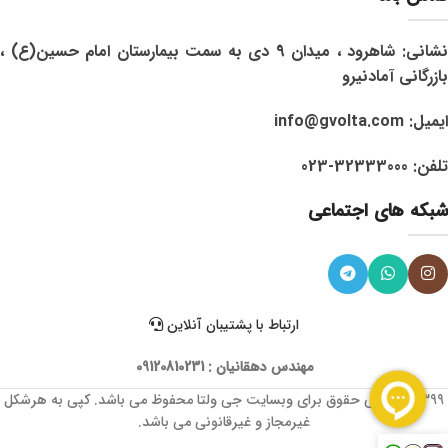
نشانی: شاهرود ، میدان 9 دی به سمت بیمارستان امام حسین(ع) ،
بازرگانی آمادنیرو
ایمیل: info@gvolta.com
تلفن: 32333000-023
شبکه های اجتماعی
ارتباط با پشتیبان آنلاین
مهندس دهقانیان : 09120810231
1399 © تمامی حقوق برای وبسایت جی ولتا محفوظ می باشد. کپی به هرشکل
غیرمجاز و غیرقانونی می باشد.