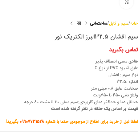
برای بزرگنمایی کلیک کنید
خانه
سیم و کابل
ساختمانی
سیم افشان 2.5*1البرز الکتریک نور
تماس بگیرید
هادی مسی انعطاف پذیر
عایق آمیزه PVC از نوع C
نوع سیم : افشان
اندازه :2.5*1
ضخامت عایق 0.8 میلی متر
ولتاژ نامی 450 تا 750ولت
حداقل دما و حداکثر دمای کاربردی:سیم منفی 30 تا مثبت 80 درجه
قیمت بر اساس یک حلقه در نظر گرفته شده است
لطفا قبل از خرید برای اطلاع از موجودی حتما با شماره
09907731528
بگیرید!