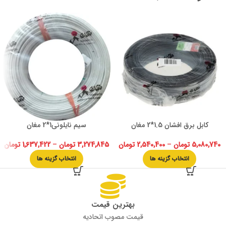
کابل برق افشان 1.5*2 مغان
سیم نایلونی1*2 مغان
5,080,740
تومان
–
2,540,400
تومان
3,274,845
تومان
–
1,637,422
تومان
انتخاب گزینه ها
انتخاب گزینه ها
بهترین قیمت
قیمت مصوب اتحادیه