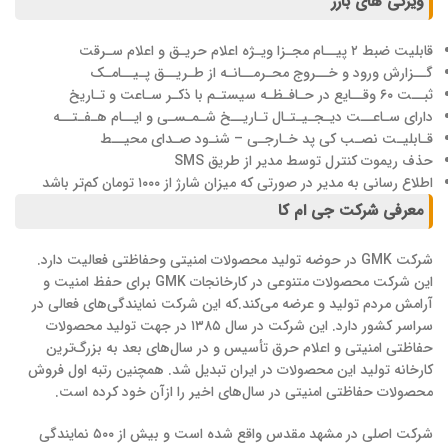
ویژگی های بارز
قابلیت ضبط ۲ پیــام مجـزا ویـژه اعلام حریـق و اعلام سـرقت
گــزارش ورود و خــروج محـرمــانـه از طـریــق پـیــامـک
ثبــت ۶۰ وقــایع در حـافـظـه سیستـم با ذکـر سـاعت و تـاریخ
دارای سـاعــت دیـجـیـتـال تـاریــخ شـمـسـی و ایــام هـفـتــه
قـابلیـت نصـب کی پد خـارجـی – شنـود صـدای محیــط
حذف ریموت کنترل توسط مدیر از طریق SMS
اطلاع رسانی به مدیر در صورتی که میزان شارژ از ۱۰۰۰ تومان کم‌تر باشد
معرفی شرکت جی ام کا
شرکت GMK در حوضه تولید محصولات امنیتی وحفاظتی فعالیت دارد.
این شرکت محصولات متنوعی در کارخانجات GMK برای حفظ امنیت و
آرامش مردم تولید و عرضه می‌کند.که این شرکت نمایندگی‌های فعالی در
سراسر کشور دارد. این شرکت در سال ۱۳۸۵ در جهت تولید محصولات
حفاظتی امنیتی و اعلام حرق تأسیس و در سال‌های بعد به بزرگ‌ترین
کارخانه تولید این محصولات در ایران تبدیل شد. همچنین رتبه اول فروش
محصولات حفاظتی امنیتی در سال‌های اخیر را ازآن خود کرده است.
شرکت اصلی در مشهد مقدس واقع شده است و بیش از ۵۰۰ نمایندگی