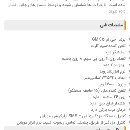
شده است، تا حرکت ها شناسایی شوند و توسط سنسورهای جانبی نشان
داده شوند.
مشصات فنی
برند: جی ام کا GMK
تلفن کننده:سیم کارت
نمایشگر:دارد
تعداد زون:4 زون بی سیم, 8 زون باسیم
ریموت: 2 عدد
نرم افزار:اندروید
ابعاد: 30*25*10سانتی‌متر
وزن: 3000گرم
تلفن کننده:دارد (15 حافظه سخنگو)
زون 24 ساعته : دارد
هشدار قطع برق :دارد
فرمان درب بازکن:دارد
کنترل دستگاه دزدگیر:تلفن – SMS اپلیکیشن موبایل
کنترل دزدگیر از طریق: پیامک, تماس, ریموت, کیپد, نرم افزار موبایل