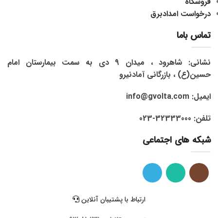
فروشگاه
درخواست امدادبرق
تماس باما
نشانی: شاهرود ، میدان 9 دی به سمت بیمارستان امام
حسین(ع) ، بازرگانی آمادنیرو
ایمیل: info@gvolta.com
تلفن: 32333000-023
شبکه های اجتماعی
ارتباط با پشتیبان آنلاین