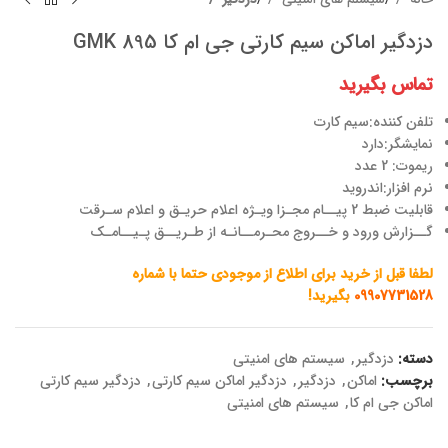
دزدگیر اماکن سیم کارتی جی ام کا GMK 895
تماس بگیرید
تلفن کننده:سیم کارت
نمایشگر:دارد
ریموت: 2 عدد
نرم افزار:اندروید
قابلیت ضبط 2 پیــام مجـزا ویـژه اعلام حریـق و اعلام سـرقت
گــزارش ورود و خــروج محـرمــانـه از طـریــق پـیــامـک
لطفا قبل از خرید برای اطلاع از موجودی حتما با شماره
09907731528
بگیرید!
دسته:
دزدگیر
,
سیستم های امنیتی
برچسب:
اماکن
,
دزدگیر
,
دزدگیر اماکن سیم کارتی
,
دزدگیر سیم کارتی
اماکن جی ام کا
,
سیستم های امنیتی