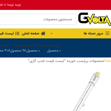
توجه توجه! تا اط
مرور دسته ها
صفحه اصلی
لیست قی
برق خورشیدی
ساختمانی
روشنایی
سیم و ک
0 محصول
0 محصول
98 محصول
308 محصول
خانه
محصولات برچسب خورده “لیست قیمت لامپ گازی”