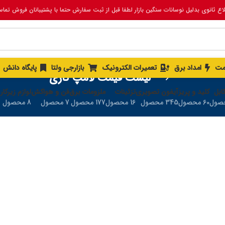
لاع ثانوی بدلیل نوسانات سنگین بازار لطفا قبل از ثبت سفارش حتما با پشتیبانان فروش تما
مت
امداد برق
تعمیرات الکترونیک
بازارجی ولتا
پایگاه دانش
لیست قیمت لامپ گازی
ابل
کلید و پریز
آیفون تصویری
تزئینات
ملزومات برق
فن و هواکش
لوازم زیرکار
60 محصول
345 محصول
16 محصول
177 محصول
7 محصول
8 محصول