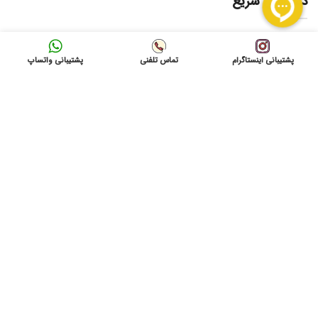
دسترسی سریع
لیست قیمت ها
امداد برق
پشتیبانی اینستاگرام
تماس تلفنی
پشتیبانی واتساپ
فروشگاه
درخواست امدادبرق
تماس باما
نشانی: شاهرود ، میدان 9 دی به سمت بیمارستان امام
حسین(ع) ، بازرگانی آمادنیرو
ایمیل: info@gvolta.com
تلفن: 32333000-023
شبکه های اجتماعی