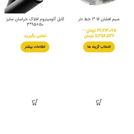
سیم افشان 16 *1 خط دار
کابل آلومینیوم افلاک خراسان سایز
50+95*3
22,713,075
تومان
–
11,356,537
تومان
تماس بگیرید
انتخاب گزینه ها
اطلاعات بیشتر