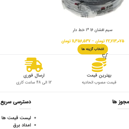
سیم افشان 16 *1 خط دار
22,713,075
تومان
–
11,356,537
تومان
انتخاب گزینه ها
بهترین قیمت
ارسال فوری
قیمت مصوب اتحادیه
12 الی 48 ساعت کاری
مجوز ها
دسترسی سریع
لیست قیمت ها
امداد برق