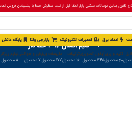
لاع ثانوی بدلیل نوسانات سنگین بازار لطفا قبل از ثبت سفارش حتما با پشتیبانان فروش تما
مت
امداد برق
تعمیرات الکترونیک
بازارجی ولتا
پایگاه دانش
سیم افشان 16 *1 خط دار
ابل
کلید و پریز
آیفون تصویری
تزئینات
ملزومات برق
فن و هواکش
لوازم زیرکار
60 محصول
345 محصول
16 محصول
177 محصول
7 محصول
8 محصول