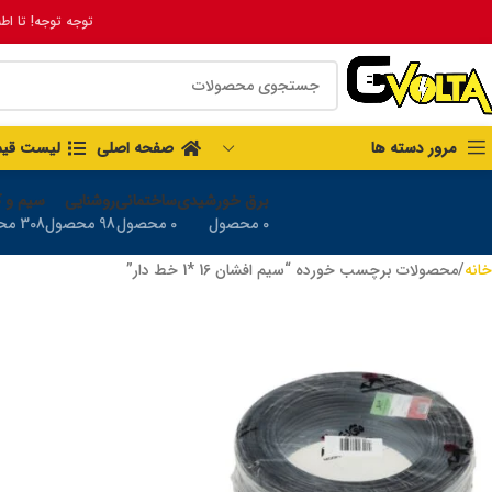
توجه توجه! تا اط
مرور دسته ها
صفحه اصلی
لیست قی
برق خورشیدی
ساختمانی
روشنایی
سیم و ک
0 محصول
0 محصول
98 محصول
308 محصول
خانه
محصولات برچسب خورده “سیم افشان 16 *1 خط دار”