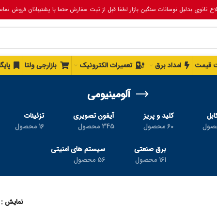
لاع ثانوی بدلیل نوسانات سنگین بازار لطفا قبل از ثبت سفارش حتما با پشتیبانان فروش تما
 قیمت
امداد برق
تعمیرات الکترونیک
بازارجی ولتا
پایگ
آلومینیومی
ابل
کلید و پریز
آیفون تصویری
تزئینات
60 محصول
345 محصول
16 محصول
برق صنعتی
سیستم های امنیتی
161 محصول
56 محصول
نمایش