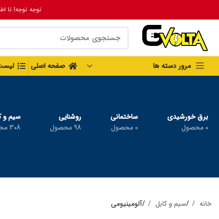
توجه توجه! تا اط
مرور دسته ها
صفحه اصلی
لیست
برق خورشیدی
ساختمانی
روشنایی
سیم و ک
0 محصول
0 محصول
98 محصول
308 محصول
خانه
سیم و کابل
آلومینیومی