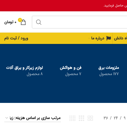
س حاصل فرمایید.
0
0
تومان
اه دانش
درباره ما
ورود / ثبت نام
ملزومات برق
فن و هواکش
لوازم زیرکار و یراق آلات
177 محصول
7 محصول
8 محصول
36
24
9